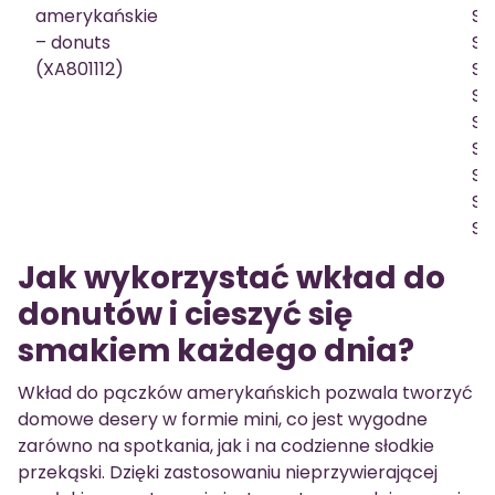
amerykańskie
SW
– donuts
SW
(XA801112)
SW
SW
SW
SW
SW
SW
S
Jak wykorzystać wkład do
donutów i cieszyć się
smakiem każdego dnia?
Wkład do pączków amerykańskich pozwala tworzyć
domowe desery w formie mini, co jest wygodne
zarówno na spotkania, jak i na codzienne słodkie
przekąski. Dzięki zastosowaniu nieprzywierającej