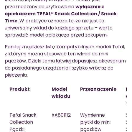
przeznaczony do użytkowania
wyłącznie z
opiekaczem TEFAL® Snack Collection / Snack
Time
. W praktyce oznacza to, że nie jest to
uniwersalny wkład do każdego sprzętu – warto
sprawdzić model opiekacza przed zakupem.
Poniżej znajdziesz listę kompatybilnych modeli Tefal,
z którymi można stosować ten wkład do mini
pączków. Dzięki temu łatwiej dopasujesz akcesorium
do posiadanego urządzenia i szybko wrócisz do
pieczenia.
Produkt
Model
Przeznaczenie
Ko
wkładu
op
Te
Tefal Snack
XA801112
Wymienne
SW
Collection
płytki do mini
SW
Pączki
pączków
SW