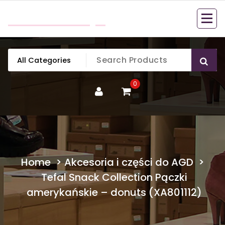
Skip
mobillook.pl
to
content
0
Home
>
Akcesoria i części do AGD
>
Tefal Snack Collection Pączki
amerykańskie – donuts (XA801112)