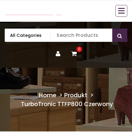
Skip
mobillook.pl
to
content
0
Home
>
Produkt
>
TurboTronic TTFP800 Czerwony