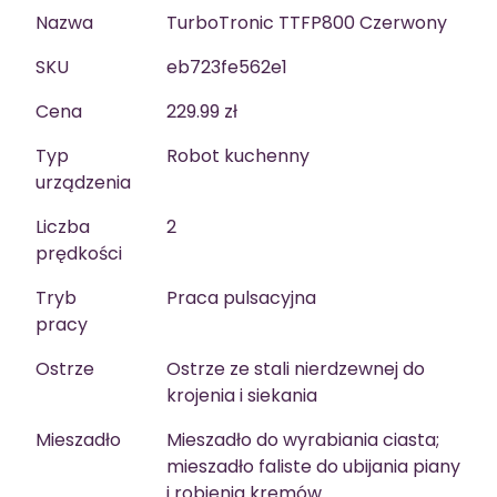
Nazwa
TurboTronic TTFP800 Czerwony
SKU
eb723fe562e1
Cena
229.99 zł
Typ
Robot kuchenny
urządzenia
Liczba
2
prędkości
Tryb
Praca pulsacyjna
pracy
Ostrze
Ostrze ze stali nierdzewnej do
krojenia i siekania
Mieszadło
Mieszadło do wyrabiania ciasta;
mieszadło faliste do ubijania piany
i robienia kremów