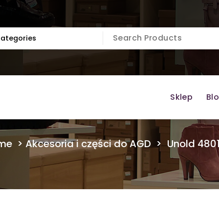
Sklep
Bl
me
>
Akcesoria i części do AGD
>
Unold 480