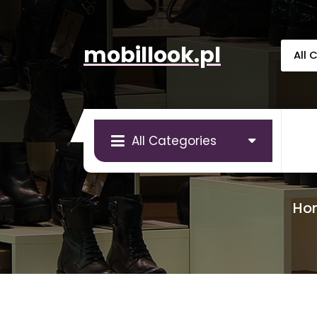
Skip
to
content
mobillook.pl
All Categories
Ho