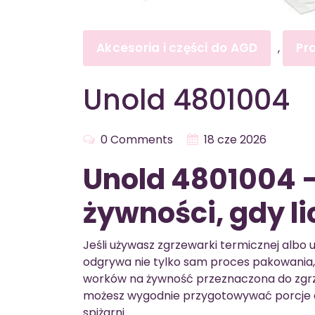
Akcesoria i części do AGD
Pr
,
Unold 4801004
0 Comments
18 cze 2026
Unold 4801004 –
żywności, gdy li
Jeśli używasz zgrzewarki termicznej albo 
odgrywa nie tylko sam proces pakowania, 
worków na żywność przeznaczona do zgrz
możesz wygodnie przygotowywać porcje 
spiżarni.