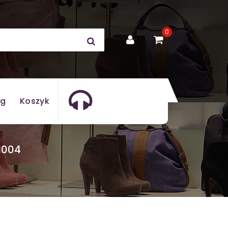
0
og
Koszyk
1004