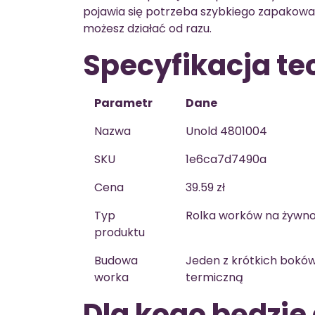
pojawia się potrzeba szybkiego zapakowan
możesz działać od razu.
Specyfikacja te
Parametr
Dane
Nazwa
Unold 4801004
SKU
1e6ca7d7490a
Cena
39.59 zł
Typ
Rolka worków na żywno
produktu
Budowa
Jeden z krótkich boków
worka
termiczną
Dla kogo będzi