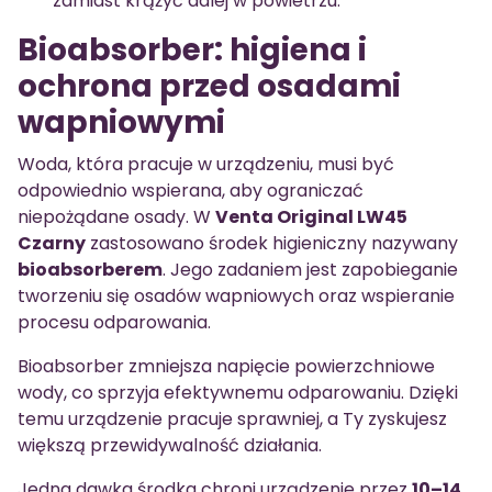
zamiast krążyć dalej w powietrzu.
Bioabsorber: higiena i
ochrona przed osadami
wapniowymi
Woda, która pracuje w urządzeniu, musi być
odpowiednio wspierana, aby ograniczać
niepożądane osady. W
Venta Original LW45
Czarny
zastosowano środek higieniczny nazywany
bioabsorberem
. Jego zadaniem jest zapobieganie
tworzeniu się osadów wapniowych oraz wspieranie
procesu odparowania.
Bioabsorber zmniejsza napięcie powierzchniowe
wody, co sprzyja efektywnemu odparowaniu. Dzięki
temu urządzenie pracuje sprawniej, a Ty zyskujesz
większą przewidywalność działania.
Jedna dawka środka chroni urządzenie przez
10–14