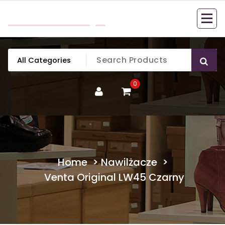
Skip
mobillook.pl
to
content
0
Home
>
Nawilżacze
>
Venta Original LW45 Czarny