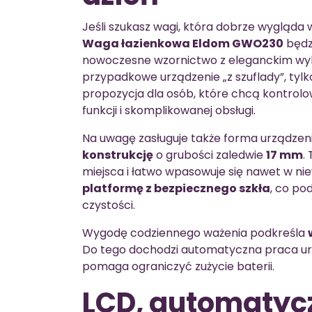
Jeśli szukasz wagi, która dobrze wygląda w
Waga łazienkowa Eldom GWO230
będz
nowoczesne wzornictwo z eleganckim wyk
przypadkowe urządzenie „z szuflady”, tylk
propozycja dla osób, które chcą kontrol
funkcji i skomplikowanej obsługi.
Na uwagę zasługuje także forma urządzen
konstrukcję
o grubości zaledwie
17 mm
.
miejsca i łatwo wpasowuje się nawet w ni
platformę z bezpiecznego szkła
, co po
czystości.
Wygodę codziennego ważenia podkreśla
Do tego dochodzi automatyczna praca urz
pomaga ograniczyć zużycie baterii.
LCD, automatycz