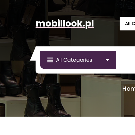
Skip
to
content
mobillook.pl
All Categories
Ho