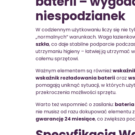
baterii – wygod
niespodzianek
W codziennym użytkowaniu liczy się nie tyl
„normalnych” warunkach. Waga łazien
szkła
, co daje stabilne podparcie podcza
utrzymaniu higieny – łatwiej ją utrzymać w
całemu sprzętowi.
Ważnym elementem są również
wskaźni
wskaźnik rozładowania baterii
oraz
ws
pomagają uniknąć sytuacji, w których użytk
przekroczenia możliwości sprzętu.
Warto też wspomnieć o zasilaniu:
bateria
nie musisz od razu dokupować elementu z
gwarancję 24 miesiące
, co zwiększa p
Specyfikacja W