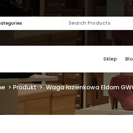
Sklep
Bl
me
>
Produkt
>
Waga łazienkowa Eldom GW