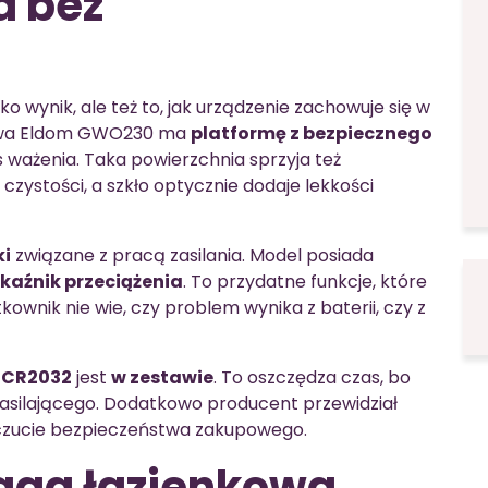
a bez
ko wynik, ale też to, jak urządzenie zachowuje się w
kowa Eldom GWO230 ma
platformę z bezpiecznego
s ważenia. Taka powierzchnia sprzyja też
 czystości, a szkło optycznie dodaje lekkości
ki
związane z pracą zasilania. Model posiada
kaźnik przeciążenia
. To przydatne funkcje, które
ownik nie wie, czy problem wynika z baterii, czy z
 CR2032
jest
w zestawie
. To oszczędza czas, bo
asilającego. Dodatkowo producent przewidział
oczucie bezpieczeństwa zakupowego.
aga łazienkowa