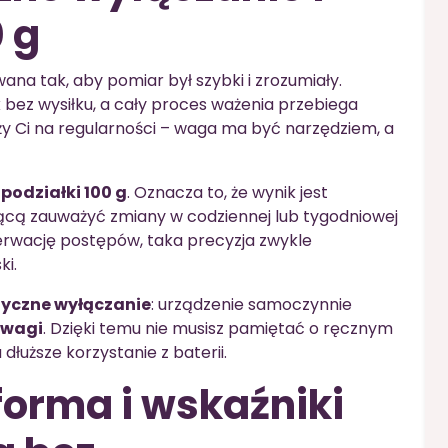
 g
a tak, aby pomiar był szybki i zrozumiały.
bez wysiłku, a cały proces ważenia przebiega
leży Ci na regularności – waga ma być narzędziem, a
podziałki 100 g
. Oznacza to, że wynik jest
ącą zauważyć zmiany w codziennej lub tygodniowej
serwację postępów, taka precyzja zwykle
ki.
yczne wyłączanie
: urządzenie samoczynnie
z wagi
. Dzięki temu nie musisz pamiętać o ręcznym
dłuższe korzystanie z baterii.
forma i wskaźniki