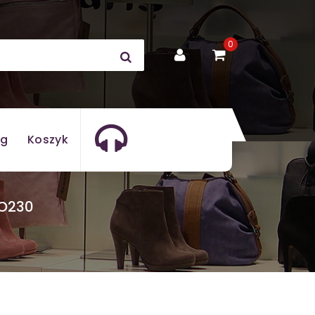
0
og
Koszyk
O230