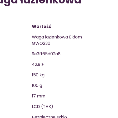
Wartość
Waga łazienkowa Eldom
GWO230
9e3ff65d02a8
42.9 zł
150 kg
100 g
17 mm
LCD (TAK)
Bezpieczne szkło