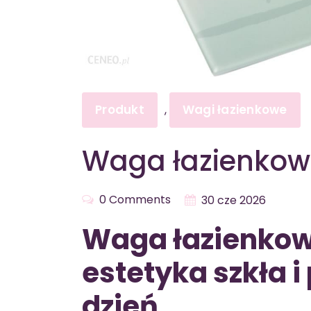
Produkt
Wagi łazienkowe
,
Waga łazienko
0 Comments
30 cze 2026
Waga łazienko
estetyka szkła i
dzień