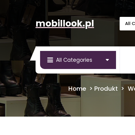
Skip
to
content
mobillook.pl
All Categories
Home
>
Produkt
>
Wa