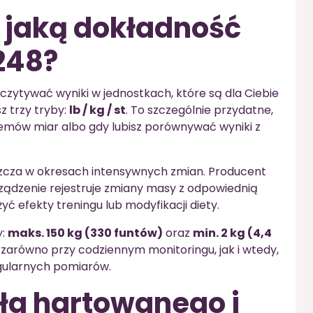
i jaką dokładność
248?
ytywać wyniki w jednostkach, które są dla Ciebie
z trzy tryby:
lb / kg / st
. To szczególnie przydatne,
emów miar albo gdy lubisz porównywać wyniki z
zcza w okresach intensywnych zmian. Producent
urządzenie rejestruje zmiany masy z odpowiednią
yć efekty treningu lub modyfikacji diety.
y:
maks. 150 kg (330 funtów)
oraz
min. 2 kg (4,4
ę zarówno przy codziennym monitoringu, jak i wtedy,
egularnych pomiarów.
kła hartowanego i