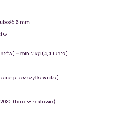
grubość 6 mm
i G
untów) – min. 2 kg (4,4 funta)
ączane przez użytkownika)
CR2032 (brak w zestawie)