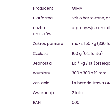
Producent
GIMA
Platforma
Szkło hartowane, 
Liczba
4 precyzyjne czujnik
czujników
Zakres pomiaru
maks. 150 kg (330 f
Czułość
100 g (0,2 funta)
Jednostki
Lb / kg / st (przeł
Wymiary
300 x 300 x 19 mm
Zasilanie
1 x bateria litowa 
Gwarancja
2 lata
EAN
000