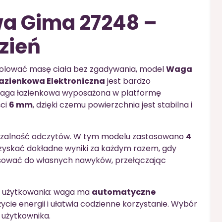
a Gima 27248 –
zień
trolować masę ciała bez zgadywania, model
Waga
zienkowa Elektroniczna
jest bardzo
aga łazienkowa wyposażona w platformę
ści
6 mm
, dzięki czemu powierzchnia jest stabilna i
tarzalność odczytów. W tym modelu zastosowano
4
zyskać dokładne wyniki za każdym razem, gdy
sować do własnych nawyków, przełączając
ę użytkowania: waga ma
automatyczne
życie energii i ułatwia codzienne korzystanie. Wybór
 użytkownika.