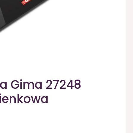
a Gima 27248
ienkowa