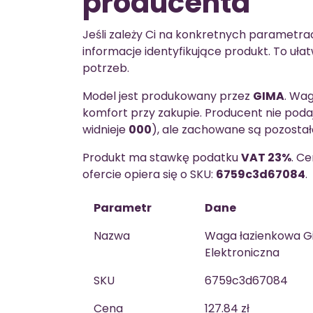
producenta
Jeśli zależy Ci na konkretnych parametrac
informacje identyfikujące produkt. To uła
potrzeb.
Model jest produkowany przez
GIMA
. Wa
komfort przy zakupie. Producent nie pod
widnieje
000
), ale zachowane są pozostałe
Produkt ma stawkę podatku
VAT 23%
. C
ofercie opiera się o SKU:
6759c3d67084
.
Parametr
Dane
Nazwa
Waga łazienkowa 
Elektroniczna
SKU
6759c3d67084
Cena
127.84 zł