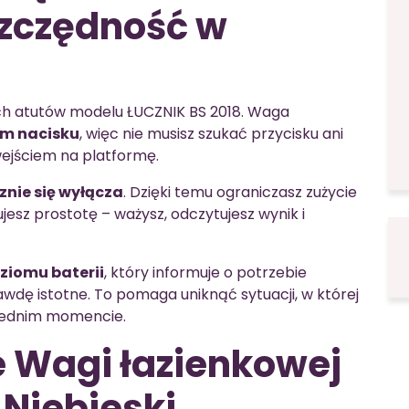
szczędność w
ch atutów modelu ŁUCZNIK BS 2018. Waga
em nacisku
, więc nie musisz szukać przycisku ani
ejściem na platformę.
nie się wyłącza
. Dzięki temu ograniczasz zużycie
jesz prostotę – ważysz, odczytujesz wynik i
ziomu baterii
, który informuje o potrzebie
awdę istotne. To pomaga uniknąć sytuacji, w której
wiednim momencie.
 Wagi łazienkowej
 Niebieski