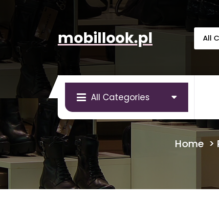
Skip
to
content
mobillook.pl
All Categories
Home
>