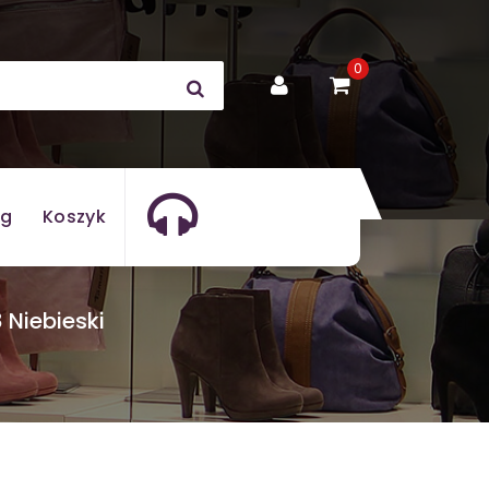
0
og
Koszyk
 Niebieski