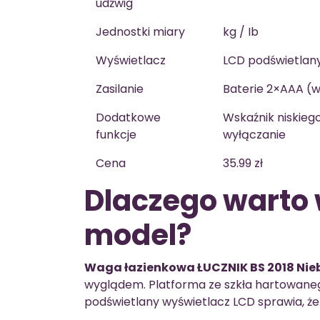
udźwig
Jednostki miary
kg / Ib
Wyświetlacz
LCD podświetlan
Zasilanie
Baterie 2×AAA (w
Dodatkowe
Wskaźnik niskieg
funkcje
wyłączanie
Cena
35.99 zł
Dlaczego warto 
model?
Waga łazienkowa ŁUCZNIK BS 2018 Nieb
wyglądem. Platforma ze szkła hartowaneg
podświetlany wyświetlacz LCD sprawia, że 