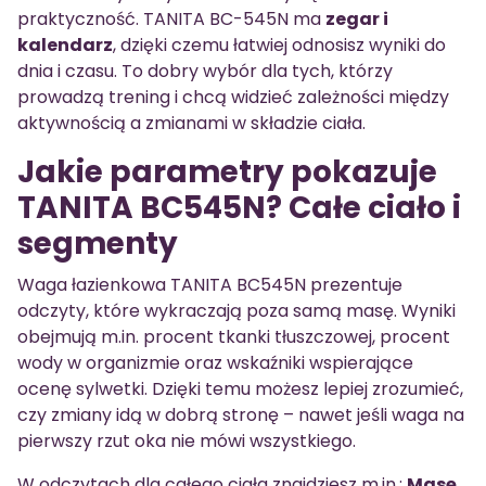
praktyczność. TANITA BC-545N ma
zegar i
kalendarz
, dzięki czemu łatwiej odnosisz wyniki do
dnia i czasu. To dobry wybór dla tych, którzy
prowadzą trening i chcą widzieć zależności między
aktywnością a zmianami w składzie ciała.
Jakie parametry pokazuje
TANITA BC545N? Całe ciało i
segmenty
Waga łazienkowa TANITA BC545N prezentuje
odczyty, które wykraczają poza samą masę. Wyniki
obejmują m.in. procent tkanki tłuszczowej, procent
wody w organizmie oraz wskaźniki wspierające
ocenę sylwetki. Dzięki temu możesz lepiej zrozumieć,
czy zmiany idą w dobrą stronę – nawet jeśli waga na
pierwszy rzut oka nie mówi wszystkiego.
W odczytach dla całego ciała znajdziesz m.in.:
Masę