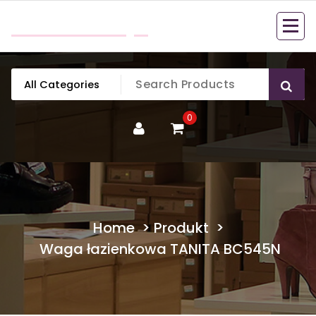
Skip
mobillook.pl
to
content
0
Home
>
Produkt
>
Waga łazienkowa TANITA BC545N