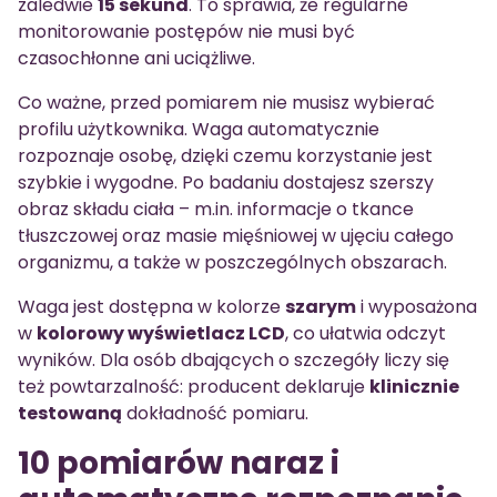
zaledwie
15 sekund
. To sprawia, że regularne
monitorowanie postępów nie musi być
czasochłonne ani uciążliwe.
Co ważne, przed pomiarem nie musisz wybierać
profilu użytkownika. Waga automatycznie
rozpoznaje osobę, dzięki czemu korzystanie jest
szybkie i wygodne. Po badaniu dostajesz szerszy
obraz składu ciała – m.in. informacje o tkance
tłuszczowej oraz masie mięśniowej w ujęciu całego
organizmu, a także w poszczególnych obszarach.
Waga jest dostępna w kolorze
szarym
i wyposażona
w
kolorowy wyświetlacz LCD
, co ułatwia odczyt
wyników. Dla osób dbających o szczegóły liczy się
też powtarzalność: producent deklaruje
klinicznie
testowaną
dokładność pomiaru.
10 pomiarów naraz i