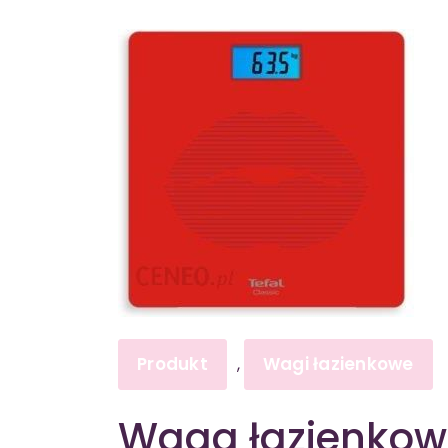
Produkt
Wagi łazienkowe
,
Waga łazienkowa