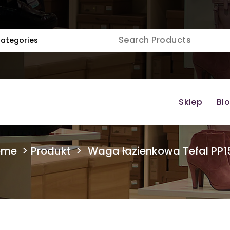
Sklep
Bl
ome
>
Produkt
>
Waga łazienkowa Tefal PP1