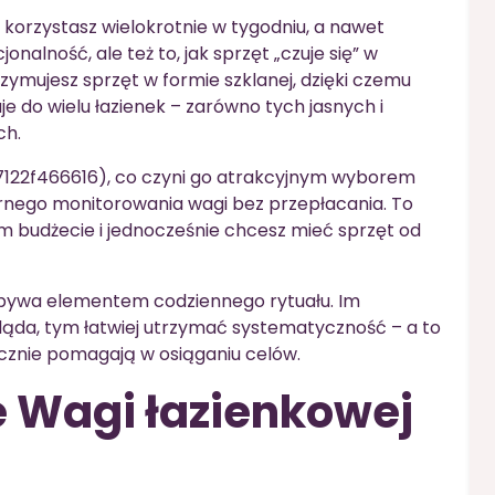
 korzystasz wielokrotnie w tygodniu, a nawet
jonalność, ale też to, jak sprzęt „czuje się” w
zymujesz sprzęt w formie szklanej, dzięki czemu
je do wielu łazienek – zarówno tych jasnych i
ch.
7122f466616), co czyni go atrakcyjnym wyborem
arnego monitorowania wagi bez przepłacania. To
ym budżecie i jednocześnie chcesz mieć sprzęt od
 bywa elementem codziennego rytuału. Im
wygląda, tym łatwiej utrzymać systematyczność – a to
cznie pomagają w osiąganiu celów.
 Wagi łazienkowej