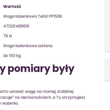
Wartość
Waga łazienkowa Tefal PP1538
47122f466616
79 zł
Waga łazienkowa szklana
do 150 kg
by pomiary były
arto ustawić wagę na równej, stabilnej
pracuje” na nierównościach, a Ty otrzymujesz
h ważenia.