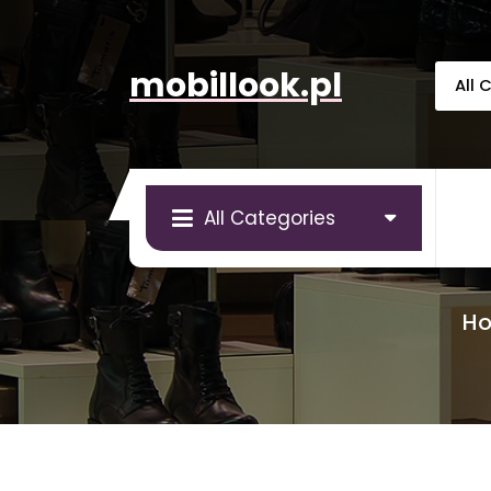
Skip
to
content
mobillook.pl
All Categories
H