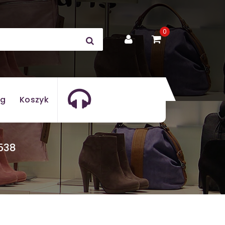
0
og
Koszyk
538