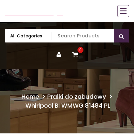
Skip
mobillook.pl
to
content
0
Home
>
Pralki do zabudowy
>
Whirlpool BI WMWG 81484 PL