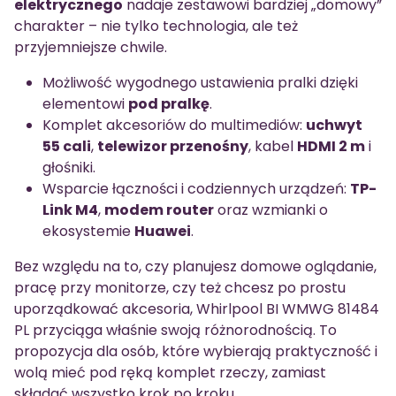
elektrycznego
nadaje zestawowi bardziej „domowy”
charakter – nie tylko technologia, ale też
przyjemniejsze chwile.
Możliwość wygodnego ustawienia pralki dzięki
elementowi
pod pralkę
.
Komplet akcesoriów do multimediów:
uchwyt
55 cali
,
telewizor przenośny
, kabel
HDMI 2 m
i
głośniki.
Wsparcie łączności i codziennych urządzeń:
TP-
Link M4
,
modem router
oraz wzmianki o
ekosystemie
Huawei
.
Bez względu na to, czy planujesz domowe oglądanie,
pracę przy monitorze, czy też chcesz po prostu
uporządkować akcesoria, Whirlpool BI WMWG 81484
PL przyciąga właśnie swoją różnorodnością. To
propozycja dla osób, które wybierają praktyczność i
wolą mieć pod ręką komplet rzeczy, zamiast
składać wszystko krok po kroku.