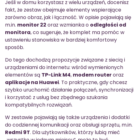
Jeśli w domu korzystasz z wielu urządzeń, docenisz
fakt, że zestaw obejmuje elementy wspierające
zarówno obraz, jak i łączność. W opisie pojawiają się
m.in.
monitor 22
oraz wzmianka o
odległości od
monitora
, co sugeruje, że komplet ma pomóc w
ustawieniu stanowiska w bardziej komfortowy
sposób.
Do tego dochodzą propozycje związane z siecią i
urządzeniami do internetu: wśród wymienionych
elementów są
TP-Link M4
,
modem router
oraz
aplikacje na Huawei
. To praktyczne, gdy chcesz
szybko uruchomić działanie połączeń, synchronizacji
i korzystać z usług bez zbędnego szukania
kompatybilnych rozwiązań.
W zestawie pojawiają się także urządzenia i dodatki
do codziennej komunikacji oraz obsługi sprzętu, m.in.
Redmi 9T
. Dla użytkowników, którzy lubią mieć
„wszystko w jednym miejscu”, może to być