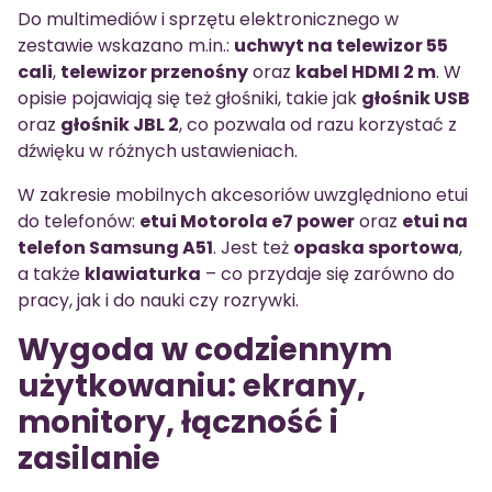
Do multimediów i sprzętu elektronicznego w
zestawie wskazano m.in.:
uchwyt na telewizor 55
cali
,
telewizor przenośny
oraz
kabel HDMI 2 m
. W
opisie pojawiają się też głośniki, takie jak
głośnik USB
oraz
głośnik JBL 2
, co pozwala od razu korzystać z
dźwięku w różnych ustawieniach.
W zakresie mobilnych akcesoriów uwzględniono etui
do telefonów:
etui Motorola e7 power
oraz
etui na
telefon Samsung A51
. Jest też
opaska sportowa
,
a także
klawiaturka
– co przydaje się zarówno do
pracy, jak i do nauki czy rozrywki.
Wygoda w codziennym
użytkowaniu: ekrany,
monitory, łączność i
zasilanie