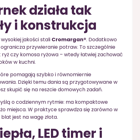
rnek działa tak
y i konstrukcja
ysokiej jakości stali
Cromargan®
. Dodatkowo
a ogranicza przywieranie potraw. To szczególnie
k ryż czy komosa ryżowa – wtedy łatwiej zachować
roków w kuchni.
które pomagają szybko i równomiernie
wania. Dzięki temu dania są przygotowywane w
sz skupić się na reszcie domowych zadań.
 myślą o codziennym rytmie: ma kompaktowe
dużo miejsca. W praktyce sprawdza się zarówno w
 blat jest na wagę złota.
pła, LED timer i