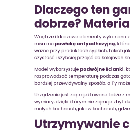
Dlaczego ten ga
dobrze? Materiał
Wnętrze i kluczowe elementy wykonano z w
misa ma
powłokę antyadhezyjną
, któr
ważne przy produktach sypkich, takich ja
czystość i szybciej przejść do kolejnych k
Model wykorzystuje
podwójne ścianki
, 
rozprowadzać temperaturę podczas goto
bardziej przewidywalny sposób, a Ty może
Urządzenie jest zaprojektowane także z
wymiary, dzięki którym nie zajmuje zbyt 
małych kuchniach, jak i w kuchniach, gdzie
Utrzymywanie cie