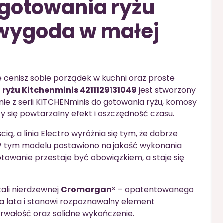
gotowania ryżu
 wygoda w małej
le cenisz sobie porządek w kuchni oraz proste
yżu Kitchenminis 4211129131049
jest stworzony
nie z serii KITCHENminis do gotowania ryżu, komosy
zy się powtarzalny efekt i oszczędność czasu.
ią, a linia Electro wyróżnia się tym, że dobrze
. W tym modelu postawiono na jakość wykonania
towanie przestaje być obowiązkiem, a staje się
tali nierdzewnej
Cromargan®
– opatentowanego
a lata i stanowi rozpoznawalny element
wałość oraz solidne wykończenie.