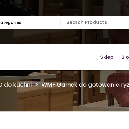
Sklep
Bl
D do kuchni
>
WMF Garnek do gotowania ryżu