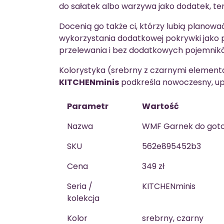
do sałatek albo warzywa jako dodatek, t
Docenią go także ci, którzy lubią planować
wykorzystania dodatkowej pokrywki jako p
przelewania i bez dodatkowych pojemnik
Kolorystyka (srebrny z czarnymi elementam
KITCHENminis
podkreśla nowoczesny, up
Parametr
Wartość
Nazwa
WMF Garnek do gotow
SKU
562e895452b3
Cena
349 zł
Seria /
KITCHENminis
kolekcja
Kolor
srebrny, czarny