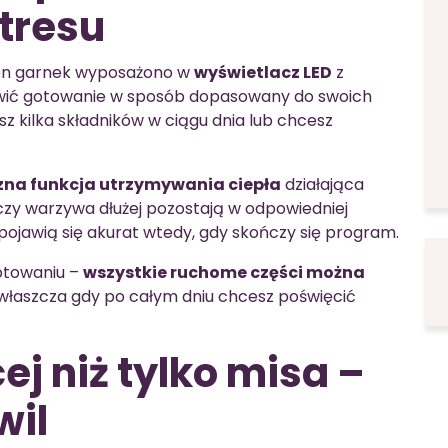
tresu
. Ten garnek wyposażono w
wyświetlacz LED
z
awić gotowanie w sposób dopasowany do swoich
sz kilka składników w ciągu dnia lub chcesz
na funkcja utrzymywania ciepła
działająca
 czy warzywa dłużej pozostają w odpowiedniej
pojawią się akurat wtedy, gdy skończy się program.
otowaniu –
wszystkie ruchome części można
 zwłaszcza gdy po całym dniu chcesz poświęcić
j niż tylko misa –
wil