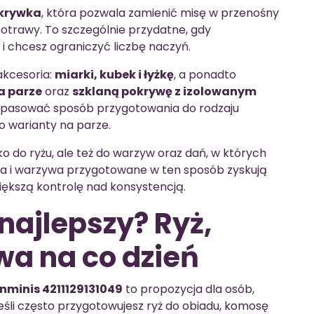
krywka
, która pozwala zamienić misę w przenośny
otrawy. To szczególnie przydatne, gdy
 i chcesz ograniczyć liczbę naczyń.
akcesoria:
miarki, kubek i łyżkę
, a ponadto
a parze
oraz
szklaną pokrywę z izolowanym
 dopasować sposób przygotowania do rodzaju
o warianty na parze.
ko do ryżu, ale też do warzyw oraz dań, w których
wa i warzywa przygotowane w ten sposób zyskują
iększą kontrolę nad konsystencją.
najlepszy? Ryż,
a na co dzień
nminis 4211129131049
to propozycja dla osób,
śli często przygotowujesz ryż do obiadu, komosę