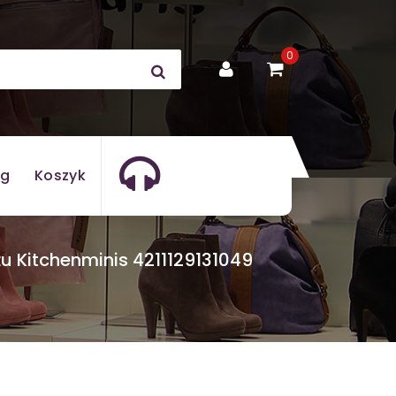
0
og
Koszyk
 Kitchenminis 4211129131049