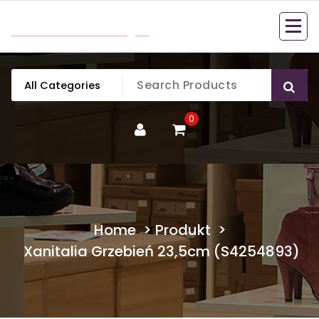
Skip
mobillook.pl
to
content
0
Home
>
Produkt
>
Xanitalia Grzebień 23,5cm (S4254893)