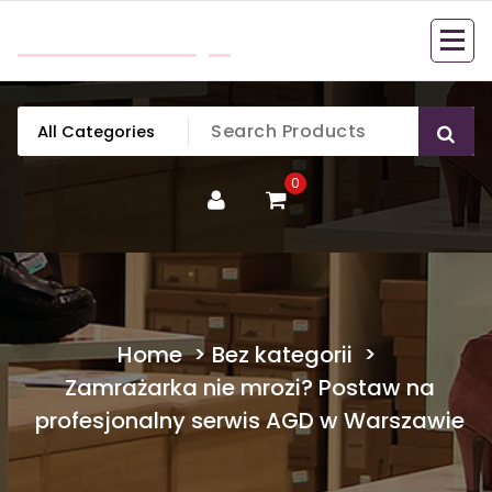
Skip
mobillook.pl
to
content
0
Home
>
Bez kategorii
>
Zamrażarka nie mrozi? Postaw na
profesjonalny serwis AGD w Warszawie