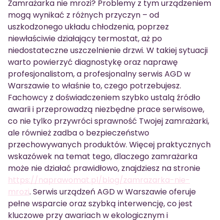
Zamrażarka nie mrozi? Problemy z tym urządzeniem
mogą wynikać z różnych przyczyn – od
uszkodzonego układu chłodzenia, poprzez
niewłaściwie działający termostat, aż po
niedostateczne uszczelnienie drzwi. W takiej sytuacji
warto powierzyć diagnostykę oraz naprawę
profesjonalistom, a profesjonalny serwis AGD w
Warszawie to właśnie to, czego potrzebujesz.
Fachowcy z doświadczeniem szybko ustalą źródło
awarii i przeprowadzą niezbędne prace serwisowe,
co nie tylko przywróci sprawność Twojej zamrażarki,
ale również zadba o bezpieczeństwo
przechowywanych produktów. Więcej praktycznych
wskazówek na temat tego, dlaczego zamrażarka
może nie działać prawidłowo, znajdziesz na stronie
https://naprawomat.pl/blog/zamrazarka-nie-
mrozi
. Serwis urządzeń AGD w Warszawie oferuje
pełne wsparcie oraz szybką interwencję, co jest
kluczowe przy awariach w ekologicznym i