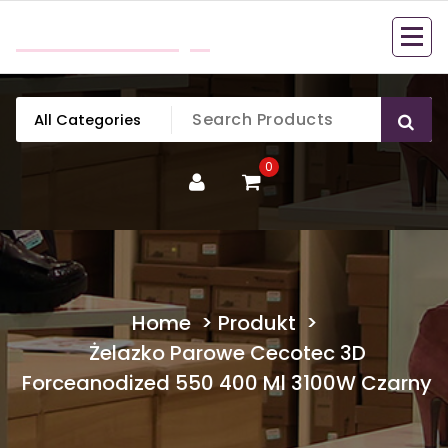
Skip
mobillook.pl
to
content
0
Home
>
Produkt
>
Żelazko Parowe Cecotec 3D
Forceanodized 550 400 Ml 3100W Czarny