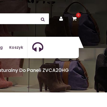
0
og
Koszyk
turalny Do Paneli ZVCA20HG