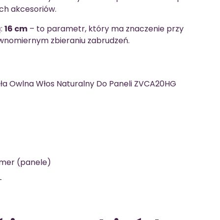
ch akcesoriów.
ą:
16 cm
– to parametr, który ma znaczenie przy
ównomiernym zbieraniu zabrudzeń.
ła Owlna Włos Naturalny Do Paneli ZVCA20HG
lmer (panele)
T