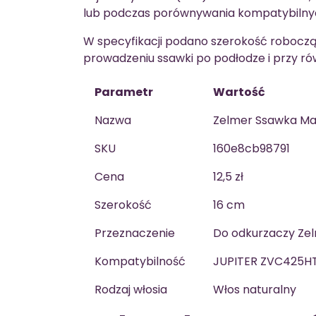
lub podczas porównywania kompatybilny
W specyfikacji podano szerokość robocz
prowadzeniu ssawki po podłodze i przy r
Parametr
Wartość
Nazwa
Zelmer Ssawka Ma
SKU
160e8cb98791
Cena
12,5 zł
Szerokość
16 cm
Przeznaczenie
Do odkurzaczy Ze
Kompatybilność
JUPITER ZVC425H
Rodzaj włosia
Włos naturalny