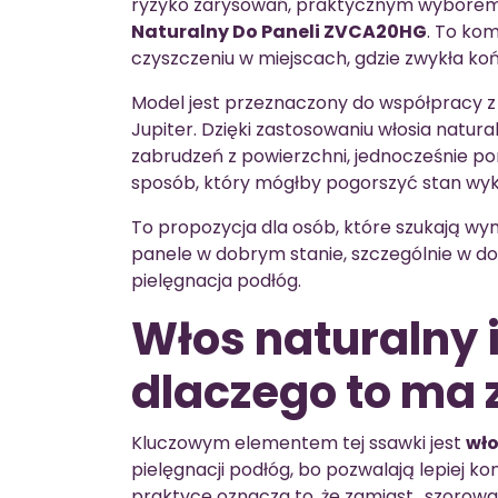
ryzyko zarysowań, praktycznym wybore
Naturalny Do Paneli ZVCA20HG
. To ko
czyszczeniu w miejscach, gdzie zwykła k
Model jest przeznaczony do współpracy z
Jupiter. Dzięki zastosowaniu włosia natur
zabrudzeń z powierzchni, jednocześnie p
sposób, który mógłby pogorszyć stan wy
To propozycja dla osób, które szukają w
panele w dobrym stanie, szczególnie w dom
pielęgnacja podłóg.
Włos naturalny 
dlaczego to ma 
Kluczowym elementem tej ssawki jest
wło
pielęgnacji podłóg, bo pozwalają lepiej 
praktyce oznacza to, że zamiast „szorowa