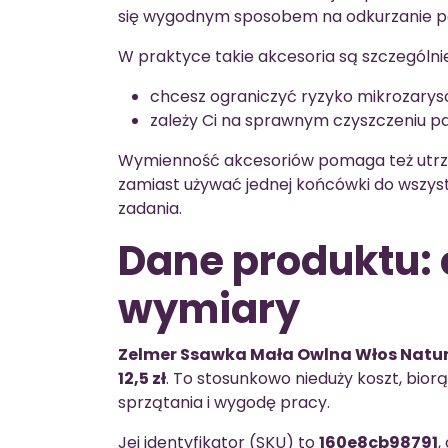
się wygodnym sposobem na odkurzanie pan
W praktyce takie akcesoria są szczególni
chcesz ograniczyć ryzyko mikrozarys
zależy Ci na sprawnym czyszczeniu pan
Wymienność akcesoriów pomaga też utrzy
zamiast używać jednej końcówki do wszy
zadania.
Dane produktu: 
wymiary
Zelmer Ssawka Mała Owlna Włos Natu
12,5 zł
. To stosunkowo nieduży koszt, bio
sprzątania i wygodę pracy.
Jej identyfikator (SKU) to
160e8cb98791
,