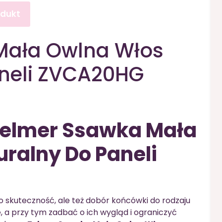
odukt
Mała Owlna Włos
aneli ZVCA20HG
 Zelmer Ssawka Mała
ralny Do Paneli
ko skuteczność, ale też dobór końcówki do rodzaju
, a przy tym zadbać o ich wygląd i ograniczyć