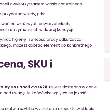
eli z wykorzystaniem włosia naturalnego.
e przydatne wtedy, gdy:
owań na wrażliwych powierzchniach,
eli i utrzymaniu ich w dobrej kondycji.
mać higienę i świeżość pracy odkurzacza –
stkiego, możesz dobrać element do konkretnego
cena, SKU i
ralny Do Paneli ZVCA20HG
jest dostępna w cenie
rąc pod uwagę, że końcówka wpływa na jakość
 co ułatwia szybkie wyszukanie produktu w sklepie