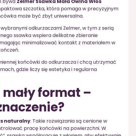
m bywa
Zelmer Ssawka Mała Owlna Włos
mpaktowa szczotka, która pomaga w precyzyjnym
ońcówka może być zbyt uniwersalna.
 wybranymi odkurzaczami Zelmer, w tym z serią
alnego ssawka wspiera delikatne zbieranie
omagając minimalizować kontakt z materiałem w
kończeń.
ymiennej końcówki do odkurzacza i chcą utrzymać
ach, gdzie liczy się estetyka i regularna
i mały format –
znaczenie?
s naturalny
. Takie rozwiązania są cenione w
kontrolować pracę końcówki na powierzchni. W
ć”, ssawka współpracuje z włosiem, aby efektywnie