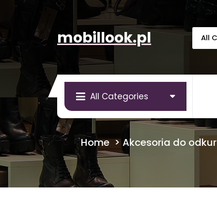
Skip
to
content
mobillook.pl
All Categories
Home
>
Akcesoria do odku