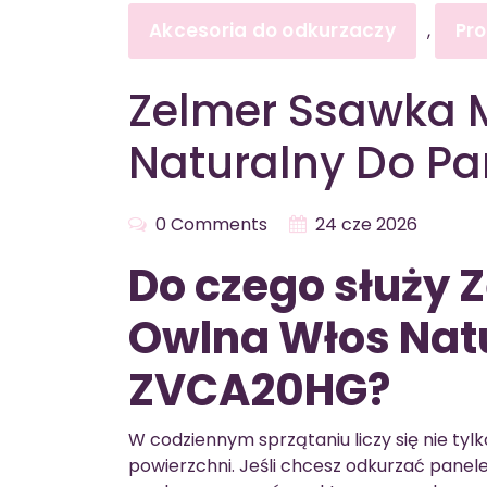
Akcesoria do odkurzaczy
Pr
,
Zelmer Ssawka 
Naturalny Do P
0 Comments
24 cze 2026
Do czego służy
Owlna Włos Natu
ZVCA20HG?
W codziennym sprzątaniu liczy się nie tyl
powierzchni. Jeśli chcesz odkurzać panele