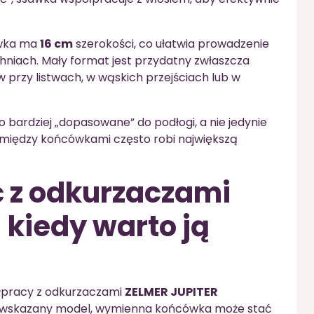
awka ma
16 cm
szerokości, co ułatwia prowadzenie
chniach. Mały format jest przydatny zwłaszcza
przy listwach, w wąskich przejściach lub w
ło bardziej „dopasowane” do podłogi, a nie jedynie
a między końcówkami często robi największą
 z odkurzaczami
 kiedy warto ją
ółpracy z odkurzaczami
ZELMER JUPITER
asz wskazany model, wymienna końcówka może stać