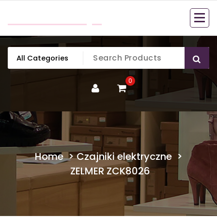
Skip
mobillook.pl
to
content
0
Home
>
Czajniki elektryczne
>
ZELMER ZCK8026