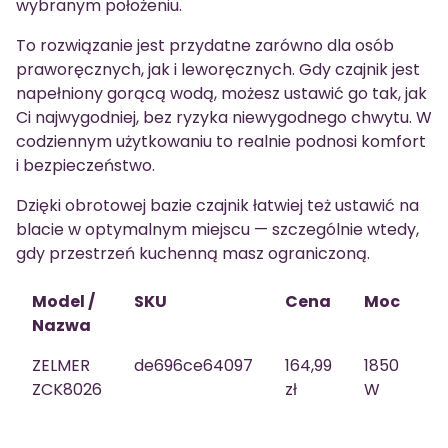
wybranym położeniu.
To rozwiązanie jest przydatne zarówno dla osób
praworęcznych, jak i leworęcznych. Gdy czajnik jest
napełniony gorącą wodą, możesz ustawić go tak, jak
Ci najwygodniej, bez ryzyka niewygodnego chwytu. W
codziennym użytkowaniu to realnie podnosi komfort
i bezpieczeństwo.
Dzięki obrotowej bazie czajnik łatwiej też ustawić na
blacie w optymalnym miejscu — szczególnie wtedy,
gdy przestrzeń kuchenną masz ograniczoną.
Model /
SKU
Cena
Moc
P
Nazwa
ZELMER
de696ce64097
164,99
1850
1,7
ZCK8026
zł
W