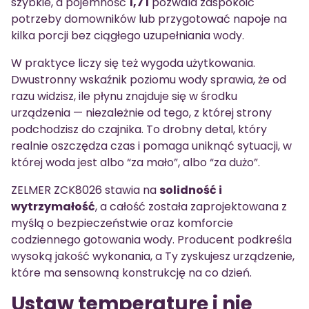
szybkie, a pojemność
1,7 l
pozwala zaspokoić
potrzeby domowników lub przygotować napoje na
kilka porcji bez ciągłego uzupełniania wody.
W praktyce liczy się też wygoda użytkowania.
Dwustronny wskaźnik poziomu wody sprawia, że od
razu widzisz, ile płynu znajduje się w środku
urządzenia — niezależnie od tego, z której strony
podchodzisz do czajnika. To drobny detal, który
realnie oszczędza czas i pomaga uniknąć sytuacji, w
której woda jest albo “za mało”, albo “za dużo”.
ZELMER ZCK8026 stawia na
solidność i
wytrzymałość
, a całość została zaprojektowana z
myślą o bezpieczeństwie oraz komforcie
codziennego gotowania wody. Producent podkreśla
wysoką jakość wykonania, a Ty zyskujesz urządzenie,
które ma sensowną konstrukcję na co dzień.
Ustaw temperaturę i nie