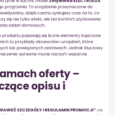
wia życie w kuchni, model
Zmywarka ELECTROLUX
go przyjrzenia. To urządzenie przeznaczone do
idywalny, dzięki czemu zyskujesz czas na to, co
 się nie tylko efekt, ale też komfort użytkowania
wania zadań domowych.
e produktu pojawiają się liczne elementy kojarzone
 nich to przykłady akcesoriów i urządzeń, które
ch lub powiązanych zestawach. Jednak kluczowy
znaczenie: sprawne mycie naczyń i wsparcie
ramach oferty –
zące opisu i
PRAWDŹ SZCZEGÓŁY I REGULAMIN PROMOCJI”
, co