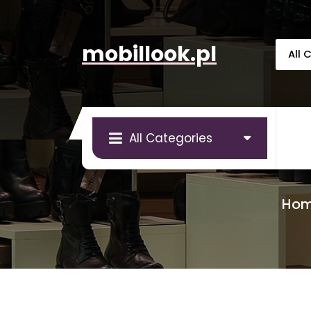
Skip
to
content
mobillook.pl
All Categories
Ho