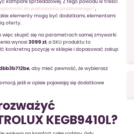
zyć kampanii sprzedażowej. Z tego powodu w treści
pojemniki do pakowania próżniowego”
,
Takie elementy mogą być dodatkami, elementami
ią oferty.
en więc skupić się na parametrach samej zmywarki
zenia wynosi
3099 zł
, a SKU produktu to
eźć konkretną pozycję w sklepie i dopasować zakup
dbb3b712be
, aby mieć pewność, że wybierasz
ocji, jeśli w opisie pojawiają się dodatkowe
 rozważyć
TROLUX KEGB9410L?
ale wpływa na komfort całej rodziny. Gdy