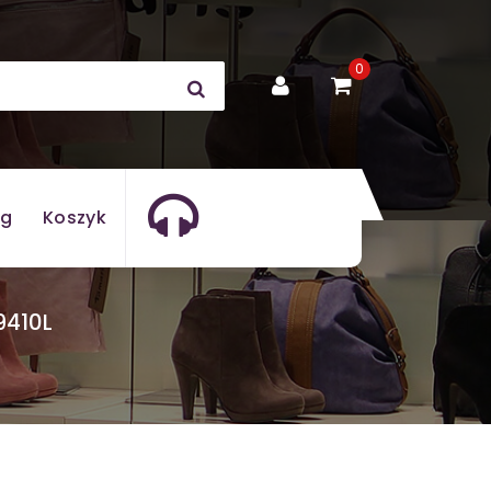
0
og
Koszyk
9410L