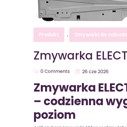
Produkt
Zmywarki do zabud
,
Zmywarka ELECT
0 Comments
26 cze 2026
Zmywarka ELEC
– codzienna wy
poziom