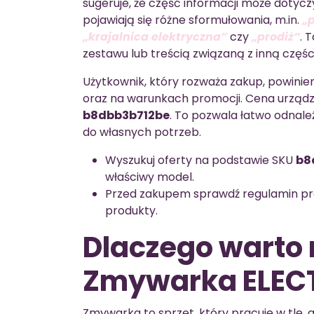
sugeruje, że część informacji może dotyc
pojawiają się różne sformułowania, m.in.
„
„krajalnica elektryczna”
czy
„prodiż”
. 
zestawu lub treścią związaną z inną częśc
Użytkownik, który rozważa zakup, powini
oraz na warunkach promocji. Cena urząd
b8dbb3b712be
. To pozwala łatwo odnal
do własnych potrzeb.
Wyszukuj oferty na podstawie SKU
b8
właściwy model.
Przed zakupem sprawdź regulamin prom
produkty.
Dlaczego warto
Zmywarka ELEC
Zmywarka to sprzęt, który pracuje w tle, 