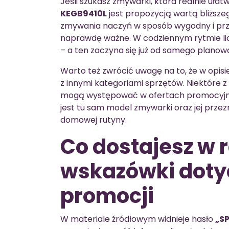
Jeśli szukasz zmywarki, która realnie ułat
KEGB9410L
jest propozycją wartą bliższe
zmywania naczyń w sposób wygodny i przew
naprawdę ważne. W codziennym rytmie liczy
– a ten zaczyna się już od samego plano
Warto też zwrócić uwagę na to, że w opisi
z innymi kategoriami sprzętów. Niektóre z
mogą występować w ofertach promocyjny
jest tu sam model zmywarki oraz jej prze
domowej rutyny.
Co dostajesz w 
wskazówki dotyc
promocji
W materiale źródłowym widnieje hasło
„S