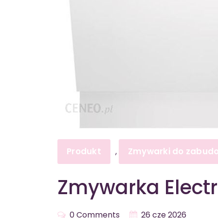
Produkt
Zmywarki do zabud
,
Zmywarka Electr
0 Comments
26 cze 2026