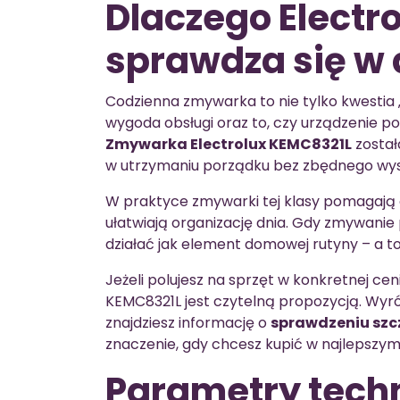
Dlaczego Electr
sprawdza się w
Codzienna zmywarka to nie tylko kwestia „
wygoda obsługi oraz to, czy urządzenie p
Zmywarka Electrolux KEMC8321L
został
w utrzymaniu porządku bez zbędnego wysi
W praktyce zmywarki tej klasy pomagają 
ułatwiają organizację dnia. Gdy zmywanie
działać jak element domowej rutyny – a to
Jeżeli polujesz na sprzęt w konkretnej ce
KEMC8321L jest czytelną propozycją. Wyróż
znajdziesz informację o
sprawdzeniu szc
znaczenie, gdy chcesz kupić w najlepszy
Parametry tech