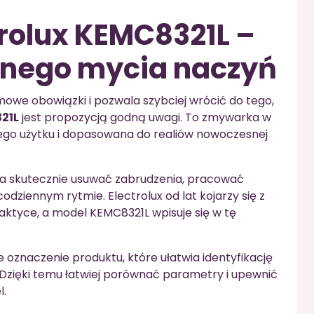
rolux KEMC8321L –
nnego mycia naczyń
omowe obowiązki i pozwala szybciej wrócić do tego,
21L
jest propozycją godną uwagi. To zmywarka w
ego użytku i dopasowana do realiów nowoczesnej
ma skutecznie usuwać zabrudzenia, pracować
dziennym rytmie. Electrolux od lat kojarzy się z
aktyce, a model KEMC8321L wpisuje się w tę
oznaczenie produktu, które ułatwia identyfikację
 Dzięki temu łatwiej porównać parametry i upewnić
l.