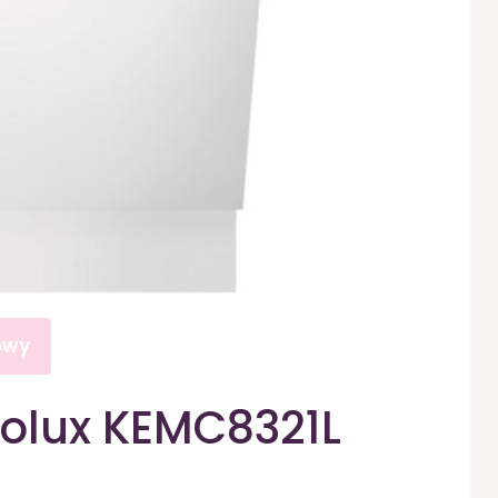
owy
olux KEMC8321L