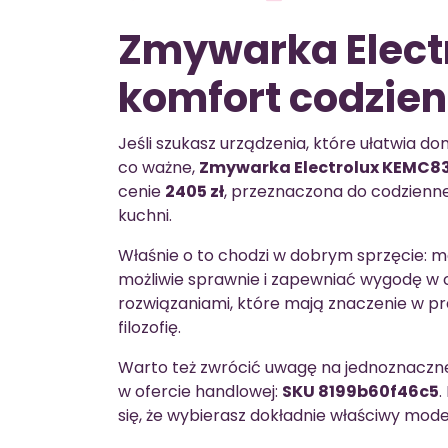
Zmywarka Elect
komfort codzie
Jeśli szukasz urządzenia, które ułatwia d
co ważne,
Zmywarka Electrolux KEMC83
cenie
2405 zł
, przeznaczona do codzienn
kuchni.
Właśnie o to chodzi w dobrym sprzęcie: 
możliwie sprawnie i zapewniać wygodę w co
rozwiązaniami, które mają znaczenie w pr
filozofię.
Warto też zwrócić uwagę na jednoznaczne 
w ofercie handlowej:
SKU 8199b60f46c5
.
się, że wybierasz dokładnie właściwy mode