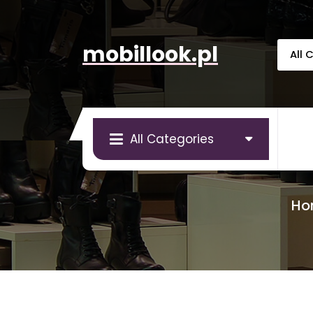
Skip
to
content
mobillook.pl
All Categories
Ho