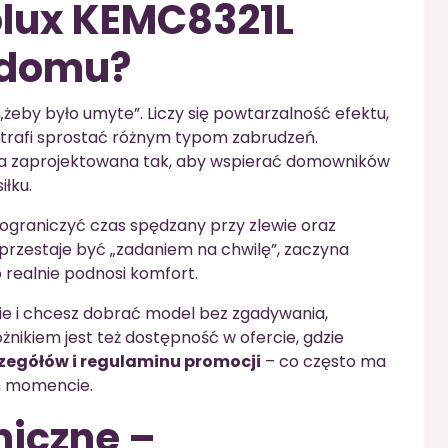
olux KEMC8321L
 domu?
żeby było umyte”. Liczy się powtarzalność efektu,
otrafi sprostać różnym typom zabrudzeń.
a zaprojektowana tak, aby wspierać domowników
łku.
ograniczyć czas spędzany przy zlewie oraz
 przestaje być „zadaniem na chwilę”, zaczyna
 realnie podnosi komfort.
nie i chcesz dobrać model bez zgadywania,
nikiem jest też dostępność w ofercie, gdzie
zegółów i regulaminu promocji
– co często ma
m momencie.
niczne –