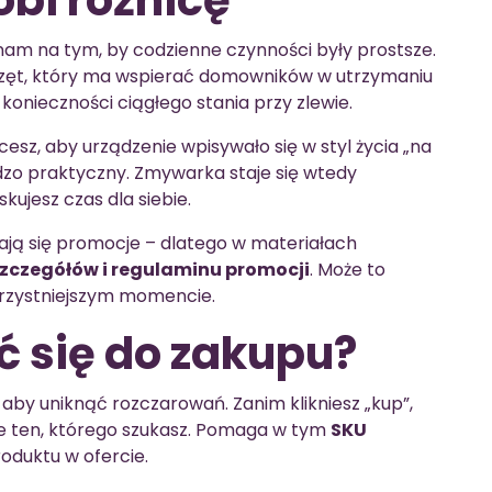
obi różnicę
nam na tym, by codzienne czynności były prostsze.
zęt, który ma wspierać domowników w utrzymaniu
konieczności ciągłego stania przy zlewie.
hcesz, aby urządzenie wpisywało się w styl życia „na
dzo praktyczny. Zmywarka staje się wtedy
kujesz czas dla siebie.
ają się promocje – dlatego w materiałach
zczegółów i regulaminu promocji
. Może to
orzystniejszym momencie.
 się do zakupu?
aby uniknąć rozczarowań. Zanim klikniesz „kup”,
ie ten, którego szukasz. Pomaga w tym
SKU
roduktu w ofercie.