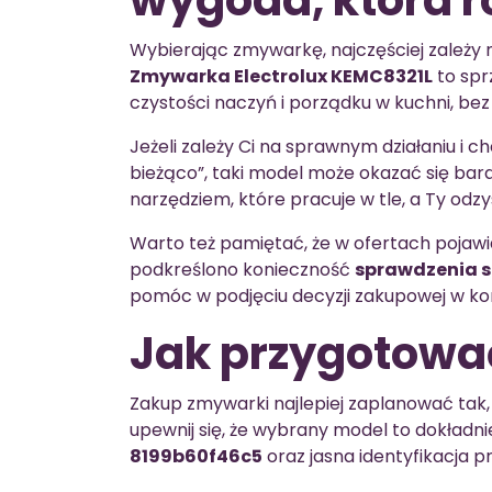
wygoda, która r
Wybierając zmywarkę, najczęściej zależy 
Zmywarka Electrolux KEMC8321L
to spr
czystości naczyń i porządku w kuchni, bez 
Jeżeli zależy Ci na sprawnym działaniu i c
bieżąco”, taki model może okazać się bar
narzędziem, które pracuje w tle, a Ty odzys
Warto też pamiętać, że w ofertach pojawi
podkreślono konieczność
sprawdzenia s
pomóc w podjęciu decyzji zakupowej w k
Jak przygotować
Zakup zmywarki najlepiej zaplanować tak, 
upewnij się, że wybrany model to dokładn
8199b60f46c5
oraz jasna identyfikacja p