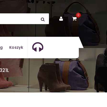
0
og
Koszyk
321L