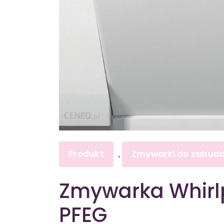
Produkt
Zmywarki do zabud
,
Zmywarka Whirl
PFEG