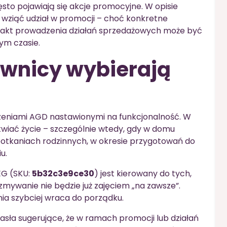
sto pojawiają się akcje promocyjne. W opisie
k wziąć udział w promocji – choć konkretne
 fakt prowadzenia działań sprzedażowych może być
ym czasie.
ownicy wybierają
ądzeniami AGD nastawionymi na funkcjonalność. W
twiać życie – szczególnie wtedy, gdy w domu
spotkaniach rodzinnych, w okresie przygotowań do
u.
EG (SKU:
5b32c3e9ce30
) jest kierowany do tych,
mywanie nie będzie już zajęciem „na zawsze”.
ia szybciej wraca do porządku.
asła sugerujące, że w ramach promocji lub działań