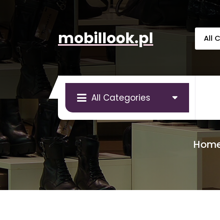
Skip
to
content
mobillook.pl
All Categories
Hom