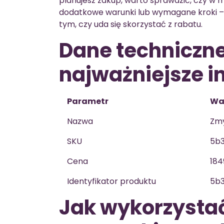
planujesz zakup, warto sprawdzić, czy w 
dodatkowe warunki lub wymagane kroki –
tym, czy uda się skorzystać z rabatu.
Dane techniczn
najważniejsze i
Parametr
Wa
Nazwa
Zmy
SKU
5b
Cena
184
Identyfikator produktu
5b
Jak wykorzysta