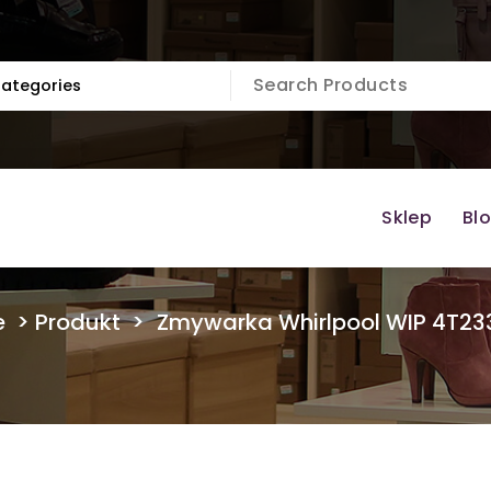
Sklep
Bl
e
>
Produkt
>
Zmywarka Whirlpool WIP 4T23