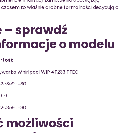
momencie finalizacji zamówienia obowiązują
 czasem to właśnie drobne formalności decydują o
e – sprawdź
nformacje o modelu
rtość
warka Whirlpool WIP 4T233 PFEG
32c3e9ce30
9 zł
32c3e9ce30
ć możliwości