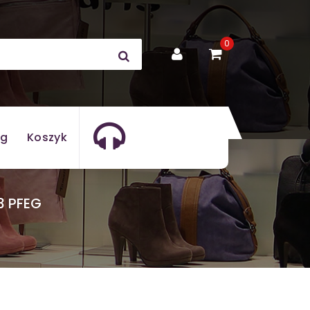
0
og
Koszyk
3 PFEG