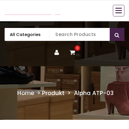
Skip
mobillook.pl
to
content
0
Home
>
Produkt
>
Alpha ATP-03