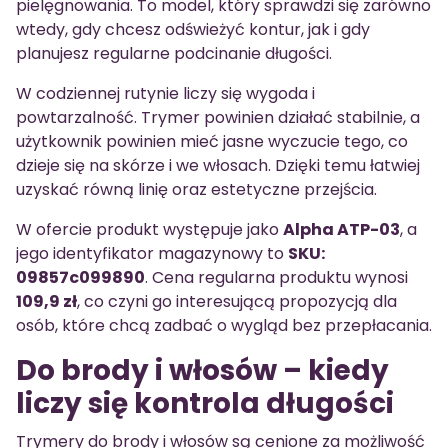
pielęgnowania. To model, który sprawdzi się zarówno
wtedy, gdy chcesz odświeżyć kontur, jak i gdy
planujesz regularne podcinanie długości.
W codziennej rutynie liczy się wygoda i
powtarzalność. Trymer powinien działać stabilnie, a
użytkownik powinien mieć jasne wyczucie tego, co
dzieje się na skórze i we włosach. Dzięki temu łatwiej
uzyskać równą linię oraz estetyczne przejścia.
W ofercie produkt występuje jako
Alpha ATP-03
, a
jego identyfikator magazynowy to
SKU:
09857c099890
. Cena regularna produktu wynosi
109,9 zł
, co czyni go interesującą propozycją dla
osób, które chcą zadbać o wygląd bez przepłacania.
Do brody i włosów – kiedy
liczy się kontrola długości
Trymery do brody i włosów są cenione za możliwość