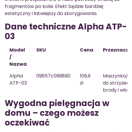
fragmentów po kolei. Efekt będzie bardziej
estetyczny i łatwiejszy do skorygowania.
Dane techniczne Alpha ATP-
03
Model
SKU
Cena
Przeznacze
/
Nazwa
Alpha
09857c099890
109,9
Maszynka/t
ATP-03
zł
do strzyżeni
brody i wło
Wygodna pielęgnacja w
domu – czego możesz
oczekiwać