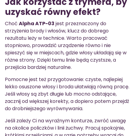
Jak korzystać z trymera, by
uzyskać równy efekt?
Choć
Alpha ATP-03
jest przeznaczony do
strzyżenia brody i włosów, klucz do dobrego
rezultatu leży w technice. Warto pracować
stopniowo, prowadzić urządzenie równo i nie
spieszyć się w miejscach, gdzie włosy układają się w
różne strony. Dzięki temu linie będą czystsze, a
przejścia bardziej naturalne.
Pomocne jest też przygotowanie: czyste, najlepiej
lekko osuszone włosy i broda ułatwiają równą pracę.
Jeśli włosy są zbyt długie lub mocno odstające,
zacznij od większej korekty, a dopiero potem przejdź
do drobniejszego wyrównywania.
Jeśli zależy Ci na wyraźnym konturze, zwróć uwagę
na okolice policzków i linii żuchwy. Pracuj spokojnie,
krótkimi przejściami, a w razie potrzeby wracaj do