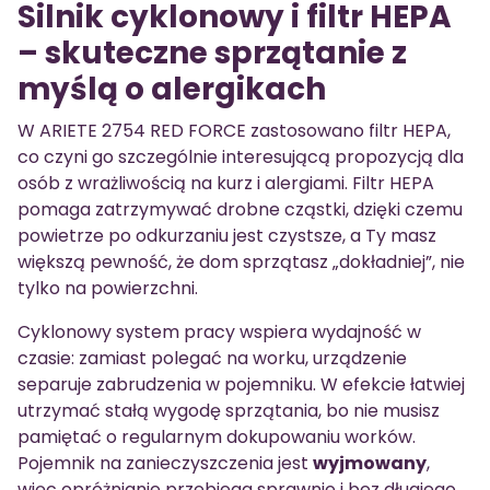
Silnik cyklonowy i filtr HEPA
– skuteczne sprzątanie z
myślą o alergikach
W ARIETE 2754 RED FORCE zastosowano filtr HEPA,
co czyni go szczególnie interesującą propozycją dla
osób z wrażliwością na kurz i alergiami. Filtr HEPA
pomaga zatrzymywać drobne cząstki, dzięki czemu
powietrze po odkurzaniu jest czystsze, a Ty masz
większą pewność, że dom sprzątasz „dokładniej”, nie
tylko na powierzchni.
Cyklonowy system pracy wspiera wydajność w
czasie: zamiast polegać na worku, urządzenie
separuje zabrudzenia w pojemniku. W efekcie łatwiej
utrzymać stałą wygodę sprzątania, bo nie musisz
pamiętać o regularnym dokupowaniu worków.
Pojemnik na zanieczyszczenia jest
wyjmowany
,
więc opróżnianie przebiega sprawnie i bez długiego