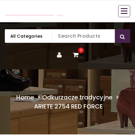
Skip
mobillook.pl
to
content
0
Home
>
Odkurzacze tradycyjne
>
ARIETE 2754 RED FORCE