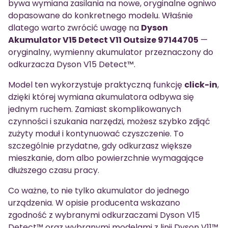
bywa wymiana zasilania na nowe, oryginalne ogniwo
dopasowane do konkretnego modelu. Właśnie
dlatego warto zwrócić uwagę na
Dyson
Akumulator V15 Detect V11 Outsize 97144705
—
oryginalny, wymienny akumulator przeznaczony do
odkurzacza Dyson V15 Detect™.
Model ten wykorzystuje praktyczną funkcję
click-in
,
dzięki której wymiana akumulatora odbywa się
jednym ruchem. Zamiast skomplikowanych
czynności i szukania narzędzi, możesz szybko zdjąć
zużyty moduł i kontynuować czyszczenie. To
szczególnie przydatne, gdy odkurzasz większe
mieszkanie, dom albo powierzchnie wymagające
dłuższego czasu pracy.
Co ważne, to nie tylko akumulator do jednego
urządzenia. W opisie producenta wskazano
zgodność z wybranymi odkurzaczami Dyson V15
Detect™ oraz wybranymi modelami z linii Dyson V11™