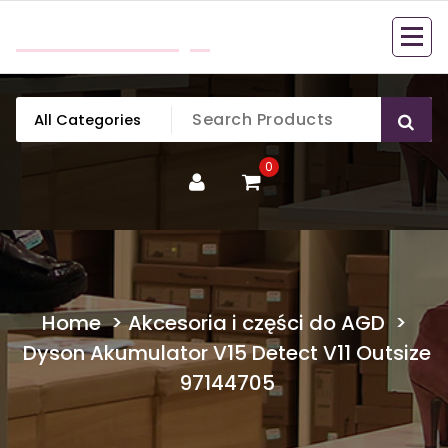
Skip
mobillook.pl
to
content
0
Home
>
Akcesoria i części do AGD
>
Dyson Akumulator V15 Detect V11 Outsize
97144705