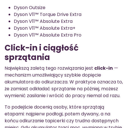
Dyson Outsize
Dyson V11™ Torque Drive Extra
Dyson V11™ Absolute Extra
Dyson V11™ Absolute Extra+
Dyson V11™ Absolute Extra Pro
Click-in i ciągłość
sprzątania
Największą zaletą tego rozwiązania jest
click-in
—
mechanizm umożliwiający szybkie dopięcie
akumulatora do odkurzacza. W praktyce oznacza to,
że zamiast odkładać sprzątanie na później, możesz
wymienić zasilanie i wrócić do pracy niemal od razu.
To podejście docenią osoby, które sprzątają
etapami: najpierw podłogi, potem dywany, a na
końcu odkurzanie tapicerki czy trudno dostępnych
miejsc. Gdy akumulator traci moc, wymiana w trybie