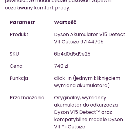
pewność, że moduł będzie pasował i zapewni
oczekiwany komfort pracy.
Parametr
Wartość
Produkt
Dyson Akumulator V15 Detect
V11 Outsize 97144705
SKU
6b4d0d5d9e25
Cena
740 zł
Funkcja
click-in (jednym kliknięciem
wymiana akumulatora)
Przeznaczenie
Oryginalny, wymienny
akumulator do odkurzacza
Dyson V15 Detect™ oraz
kompatybilne modele Dyson
V11™ i Outsize