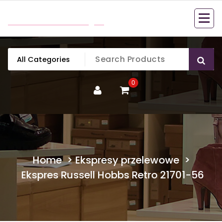
Skip
mobillook.pl
to
content
0
Home
>
Ekspresy przelewowe
>
Ekspres Russell Hobbs Retro 21701-56