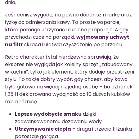
dnia.
Jeśli cenisz wygodę, na pewno docenisz miarkę oraz
łyżkę do odmierzania kawy. To proste wsparcie,
które pomaga utrzymać ulubione proporcje. A gdy
przychodzi czas na porządki,
wyjmowany uchwyt
na filtr
skraca i ułatwia czyszczenie po parzeniu.
Retro charakter i stal nierdzewna sprawiają, że
ekspres nie wygląda jak kolejny sprzęt „zabudowany
w kuchni”, tylko jak element, który dodaje przestrzeni
stylu. To także dobry wybór, gdy chcesz, aby kawa
była gotowa na więcej niż jedną osobę – bo dzbanek
1,25 l i deklarowana wydajność do 10 dużych kubków
robią różnicę.
Lepsze wydobycie smaku
dzięki
zaawansowanemu dozowaniu wody
Utrzymywanie ciepła
– druga i trzecia filiżanka
pozostaje gorąca