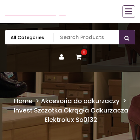
Skip
mobillook.pl
to
content
0
Home
>
Akcesoria do odkurzaczy
>
Invest Szczotka Okrągła Odkurzacza
Elektrolux So0132