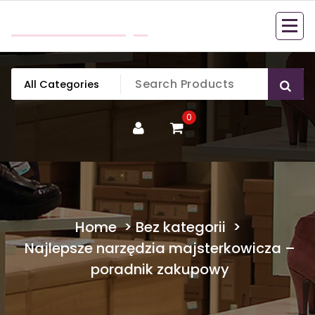
Skip
mobillook.pl
to
content
0
Home
>
Bez kategorii
>
Najlepsze narzędzia majsterkowicza –
poradnik zakupowy