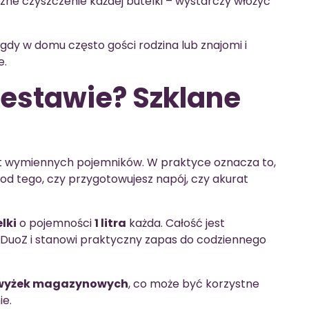
zne czyszczenie każdej butelki – wystarczy włożyć
gdy w domu często gości rodzina lub znajomi i
e.
zestawie? Szklane
t wymiennych pojemników. W praktyce oznacza to,
od tego, czy przygotowujesz napój, czy akurat
lki
o pojemności
1 litra
każda. Całość jest
DuoZ i stanowi praktyczny zapas do codziennego
wyżek magazynowych
, co może być korzystne
ie.