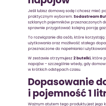
Jeśli lubisz domową sodę i chcesz mieć p
praktycznym wyborem.
Sodastream Bute
szklanych pojemników przeznaczonych do
sprawnie przygotować kolejną porcję ga
To rozwiązanie dla osób, które korzystaj
użytkowania oraz możliwość stałego dopas
przeznaczone do napełniania i użytkowan
W zestawie otrzymujesz
2 butelki
, które
napojów – szczególnie wtedy, gdy domow
w krótkich odstępach czasu.
Dopasowanie d
i pojemność 1 li
Ważnym atutem tego produktu jest jego ko