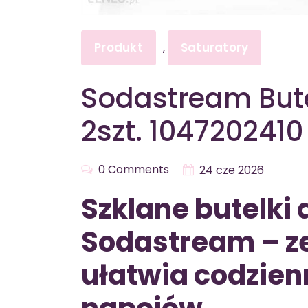
Produkt
Saturatory
,
Sodastream Bute
2szt. 1047202410
0 Comments
24 cze 2026
Szklane butelki 
Sodastream – ze
ułatwia codzie
napojów