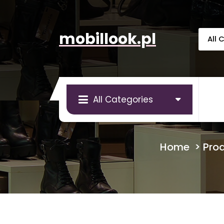
Skip
to
content
mobillook.pl
All Categories
Home
>
Pro