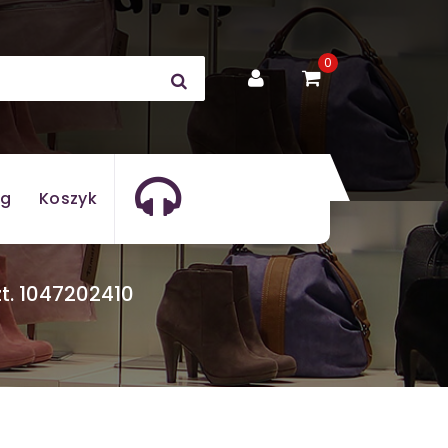
0
og
Koszyk
t. 1047202410