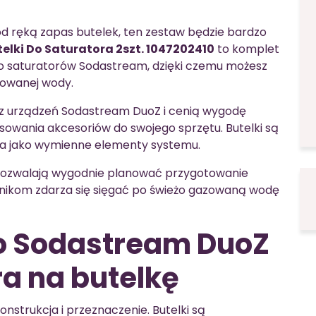
od ręką zapas butelek, ten zestaw będzie bardzo
lki Do Saturatora 2szt. 1047202410
to komplet
 saturatorów Sodastream, dzięki czemu możesz
zowanej wody.
ą z urządzeń Sodastream DuoZ i cenią wygodę
owania akcesoriów do swojego sprzętu. Butelki są
ia jako wymienne elementy systemu.
 pozwalają wygodnie planować przygotowanie
nikom zdarza się sięgać po świeżo gazowaną wodę
o Sodastream DuoZ
tra na butelkę
nstrukcja i przeznaczenie. Butelki są