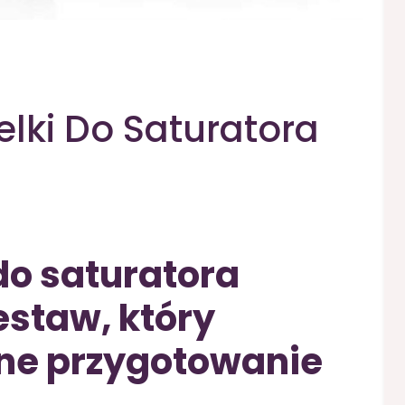
lki Do Saturatora
do saturatora
staw, który
nne przygotowanie