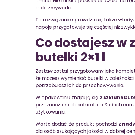
cenna. Nie musisz poświęcać czasu na ręc
je do zmywarki.
To rozwiązanie sprawdza się także wtedy, 
napoje przygotowuje się częściej niż zwykl
Co dostajesz w 
butelki 2×1 l
Zestaw został przygotowany jako komple
że możesz wymieniać butelki w zależności 
potrzebujesz ich do przechowywania.
W opakowaniu znajdują się
2 szklane bute
przeznaczona do saturatora Sodastream 
użytkowania.
Warto dodać, że produkt pochodzi z
nad
dla osób szukających jakości w dobrej cen