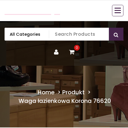
Skip
mobillook.pl
to
content
0
Home
>
Produkt
>
Waga łazienkowa Korona 76620