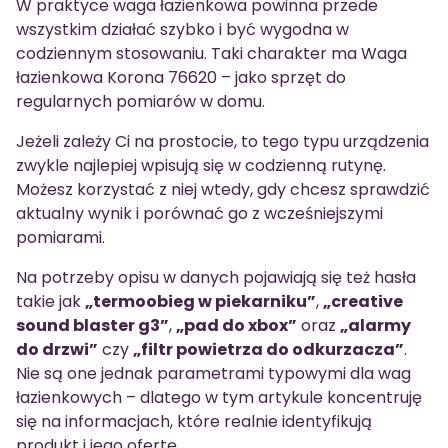
W praktyce waga łazienkowa powinna przede
wszystkim działać szybko i być wygodna w
codziennym stosowaniu. Taki charakter ma Waga
łazienkowa Korona 76620 – jako sprzęt do
regularnych pomiarów w domu.
Jeżeli zależy Ci na prostocie, to tego typu urządzenia
zwykle najlepiej wpisują się w codzienną rutynę.
Możesz korzystać z niej wtedy, gdy chcesz sprawdzić
aktualny wynik i porównać go z wcześniejszymi
pomiarami.
Na potrzeby opisu w danych pojawiają się też hasła
takie jak
„termoobieg w piekarniku”
,
„creative
sound blaster g3”
,
„pad do xbox”
oraz
„alarmy
do drzwi”
czy
„filtr powietrza do odkurzacza”
.
Nie są one jednak parametrami typowymi dla wag
łazienkowych – dlatego w tym artykule koncentruję
się na informacjach, które realnie identyfikują
produkt i jego ofertę.