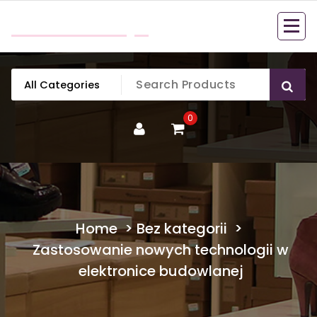
Skip
mobillook.pl
to
content
0
Home
>
Bez kategorii
>
Zastosowanie nowych technologii w
elektronice budowlanej