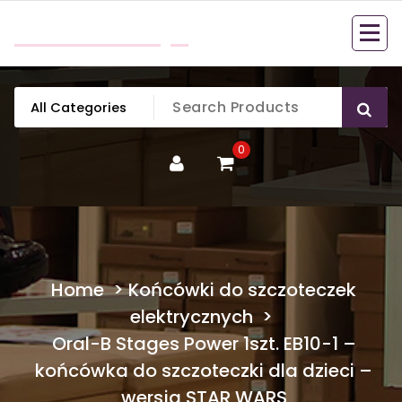
Skip
mobillook.pl
to
content
0
Home
>
Końcówki do szczoteczek
elektrycznych
>
Oral-B Stages Power 1szt. EB10-1 –
końcówka do szczoteczki dla dzieci –
wersja STAR WARS