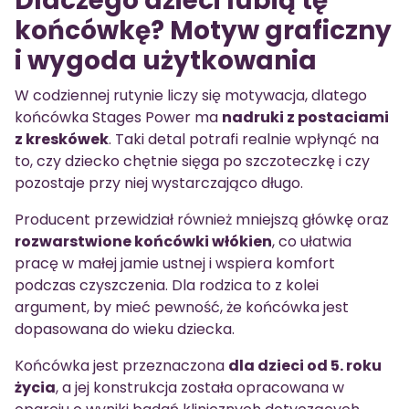
Dlaczego dzieci lubią tę
końcówkę? Motyw graficzny
i wygoda użytkowania
W codziennej rutynie liczy się motywacja, dlatego
końcówka Stages Power ma
nadruki z postaciami
z kreskówek
. Taki detal potrafi realnie wpłynąć na
to, czy dziecko chętnie sięga po szczoteczkę i czy
pozostaje przy niej wystarczająco długo.
Producent przewidział również mniejszą główkę oraz
rozwarstwione końcówki włókien
, co ułatwia
pracę w małej jamie ustnej i wspiera komfort
podczas czyszczenia. Dla rodzica to z kolei
argument, by mieć pewność, że końcówka jest
dopasowana do wieku dziecka.
Końcówka jest przeznaczona
dla dzieci od 5. roku
życia
, a jej konstrukcja została opracowana w