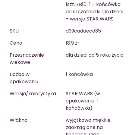
1szt. EB10-1 – końcówka
do szczoteczki dla dzieci
– wersja STAR WARS
SKU
d99cadaecd35
Cena
18.9 zł
Przeznaczenie
dla dzieci od 5 roku życia
wiekowe
Liczba w
1 końcówka
opakowaniu
Wersja/kolorystyka
STAR WARS (w
opakowaniu: 1
końcówka)
Włókna
wyjątkowo miękkie,
zaokrąglone na
końcach; rząd