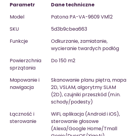
Parametr
Dane techniczne
Model
Patona PA-VA-9609 VM12
SKU
5d3b9cbea663
Funkcje
Odkurzanie, zamiatanie,
wycieranie twardych podłóg
Powierzchnia
Do 150 m2
sprzątania
Mapowanie i
Skanowanie planu piętra, mapa
nawigacja
2D, VSLAM, algorytmy SLAM
(2D), czujniki przeszkód (m.in.
schody/podesty)
Łączność i
WiFi, aplikacja (Android i iOS),
sterowanie
sterowanie głosowe
(Alexa/Google Home/Tmall
Genie/DuerOS/XiaoAi),