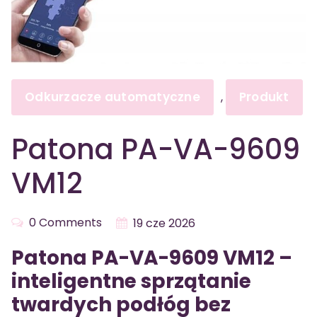
Odkurzacze automatyczne
Produkt
,
Patona PA-VA-9609
VM12
0 Comments
19 cze 2026
Patona PA-VA-9609 VM12 –
inteligentne sprzątanie
twardych podłóg bez