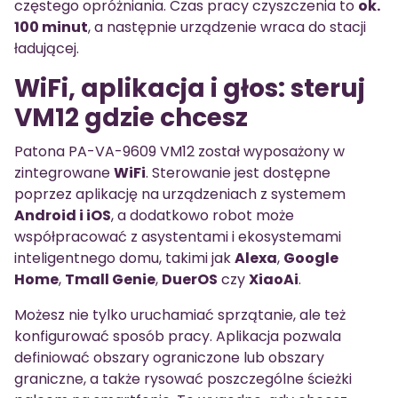
częstego opróżniania. Czas pracy czyszczenia to
ok.
100 minut
, a następnie urządzenie wraca do stacji
ładującej.
WiFi, aplikacja i głos: steruj
VM12 gdzie chcesz
Patona PA-VA-9609 VM12 został wyposażony w
zintegrowane
WiFi
. Sterowanie jest dostępne
poprzez aplikację na urządzeniach z systemem
Android i iOS
, a dodatkowo robot może
współpracować z asystentami i ekosystemami
inteligentnego domu, takimi jak
Alexa
,
Google
Home
,
Tmall Genie
,
DuerOS
czy
XiaoAi
.
Możesz nie tylko uruchamiać sprzątanie, ale też
konfigurować sposób pracy. Aplikacja pozwala
definiować obszary ograniczone lub obszary
graniczne, a także rysować poszczególne ścieżki