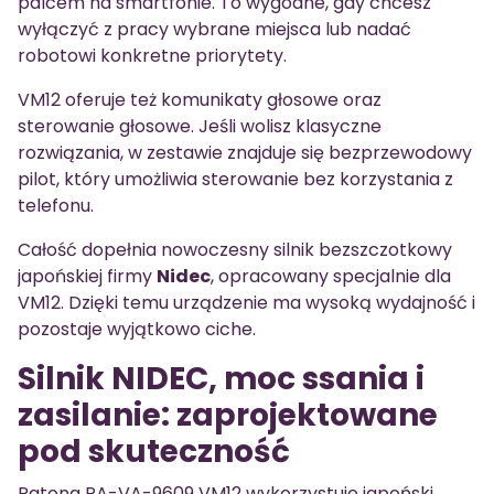
palcem na smartfonie. To wygodne, gdy chcesz
wyłączyć z pracy wybrane miejsca lub nadać
robotowi konkretne priorytety.
VM12 oferuje też komunikaty głosowe oraz
sterowanie głosowe. Jeśli wolisz klasyczne
rozwiązania, w zestawie znajduje się bezprzewodowy
pilot, który umożliwia sterowanie bez korzystania z
telefonu.
Całość dopełnia nowoczesny silnik bezszczotkowy
japońskiej firmy
Nidec
, opracowany specjalnie dla
VM12. Dzięki temu urządzenie ma wysoką wydajność i
pozostaje wyjątkowo ciche.
Silnik NIDEC, moc ssania i
zasilanie: zaprojektowane
pod skuteczność
Patona PA-VA-9609 VM12 wykorzystuje japoński