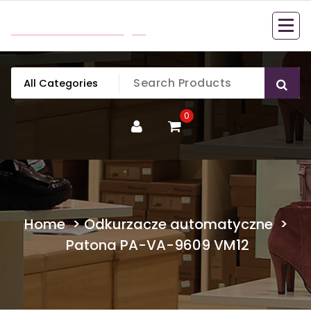
Skip
mobillook.pl
to
content
0
Home
>
Odkurzacze automatyczne
>
Patona PA-VA-9609 VM12