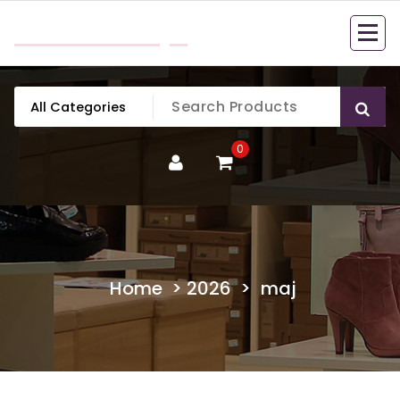
Skip
mobillook.pl
to
content
0
Home
>
2026
>
maj