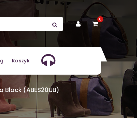
0
og
Koszyk
ra Black (ABES20UB)