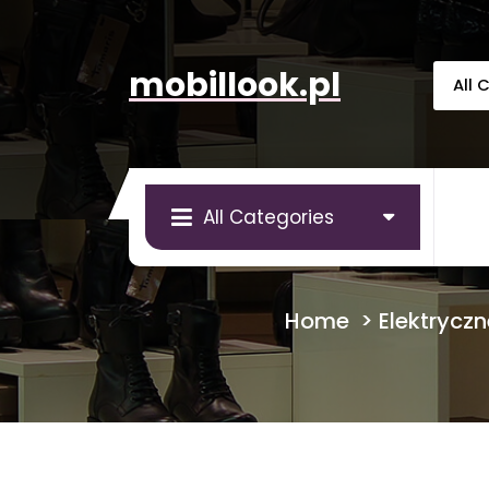
Skip
to
content
mobillook.pl
All Categories
Home
>
Elektrycz