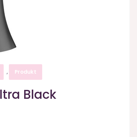
Produkt
,
ltra Black