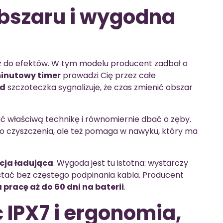
bszaru i wygodna
ucz do efektów. W tym modelu producent zadbał o
inutowy timer
prowadzi Cię przez całe
nd
szczoteczka sygnalizuje, że czas zmienić obszar
ać właściwą technikę i równomiernie dbać o zęby.
go czyszczenia, ale też pomaga w nawyku, który ma
cja ładująca
. Wygoda jest tu istotna: wystarczy
stać bez częstego podpinania kabla. Producent
pracę aż do 60 dni na baterii
.
IPX7 i ergonomia,