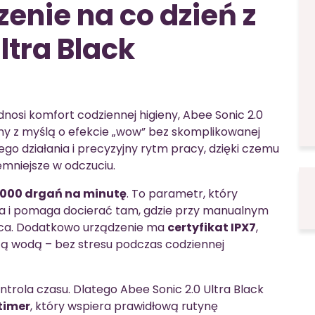
enie na co dzień z
ltra Black
odnosi komfort codziennej higieny, Abee Sonic 2.0
ny z myślą o efekcie „wow” bez skomplikowanej
go działania i precyzyjny rytm pracy, dzięki czemu
emniejsze w odczuciu.
 000 drgań na minutę
. To parametr, który
ia i pomaga docierać tam, gdzie przy manualnym
jsca. Dodatkowo urządzenie ma
certyfikat IPX7
,
cą wodą – bez stresu podczas codziennej
ntrola czasu. Dlatego Abee Sonic 2.0 Ultra Black
timer
, który wspiera prawidłową rutynę