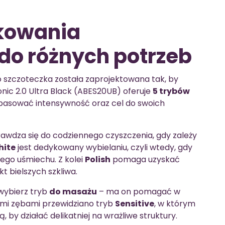
tkowania
o różnych potrzeb
go szczoteczka została zaprojektowana tak, by
ic 2.0 Ultra Black (ABES20UB) oferuje
5 trybów
opasować intensywność oraz cel do swoich
awdza się do codziennego czyszczenia, gdy zależy
hite
jest dedykowany wybielaniu, czyli wtedy, gdy
ego uśmiechu. Z kolei
Polish
pomaga uzyskać
t bielszych szkliwa.
 wybierz tryb
do masażu
– ma on pomagać w
iwymi zębami przewidziano tryb
Sensitive
, w którym
 by działać delikatniej na wrażliwe struktury.