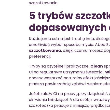
szczotkowania.
5 trybów szczo
dopasowanych d
Każda jama ustna jest trochę inna, dlate
umożliwiać wybór sposobu mycia. Abee Son
szczotkowania
, dzięki czemu możesz d
preferencji.
Tryby są czytelne i praktyczne:
Clean
spr
Ci na regularnym utrzymaniu świeżości.
W
chcesz wesprzeć naturalny efekt jaśniejsz
gładszą powierzchnię zębów i wspiera efek
Jeżeli zależy Ci na pracy „przy dziąsłach”,
ukrwieniu linii dziąseł. A dla osób z wrażl
szczoteczka pracuje z mniejszą prędkością,