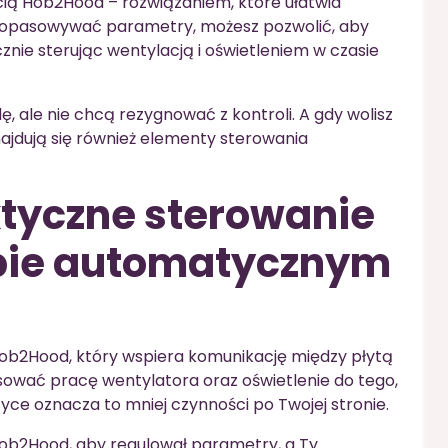
cią Hob2Hood – rozwiązaniem, które ułatwia
 dopasowywać parametry, możesz pozwolić, aby
nie sterując wentylacją i oświetleniem w czasie
ę, ale nie chcą rezygnować z kontroli. A gdy wolisz
najdują się również elementy sterowania
ktyczne sterowanie
bie automatycznym
b2Hood, który wspiera komunikację między płytą
sować pracę wentylatora oraz oświetlenie do tego,
tyce oznacza to mniej czynności po Twojej stronie.
ob2Hood, aby regulował parametry, a Ty