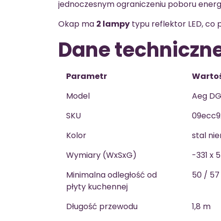
jednoczesnym ograniczeniu poboru energi
Okap ma
2 lampy
typu reflektor LED, co
Dane techniczn
Parametr
Warto
Model
Aeg DG
SKU
09ecc9
Kolor
stal ni
Wymiary (WxSxG)
-331 x 
Minimalna odległość od
50 / 57
płyty kuchennej
Długość przewodu
1,8 m