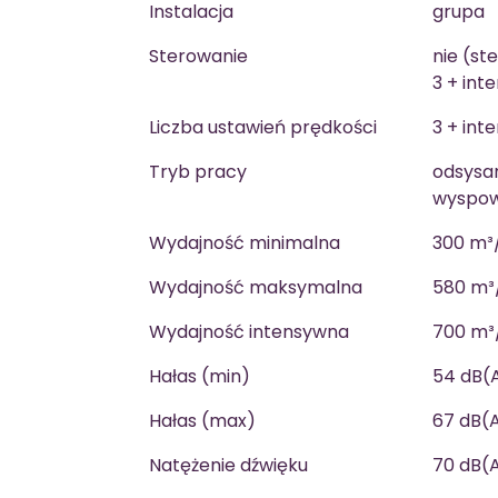
Instalacja
grupa
Sterowanie
nie (st
3 + in
Liczba ustawień prędkości
3 + int
Tryb pracy
odsysan
wyspow
Wydajność minimalna
300 m³
Wydajność maksymalna
580 m³
Wydajność intensywna
700 m³
Hałas (min)
54 dB(
Hałas (max)
67 dB(
Natężenie dźwięku
70 dB(