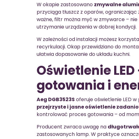
W okapie zastosowano
zmywalne alumin
przyciąga tłuszcz z oparów, ograniczając
ważne, filtr można myć w zmywarce – nie 
utrzymanie urządzenia w dobrej kondycji.
W zależności od instalacji możesz korzyst
recyrkulacji. Okap przewidziano do mont
ułatwia dopasowanie do układu kuchni.
Oświetlenie LED 
gotowania i en
Aeg DGB3523S
oferuje oświetlenie LED w
przejrzyste i jasne oświetlenie zadani
kontrolować proces gotowania – od momen
Producent zwraca uwagę na
długotrwał
zastosowanych lamp. W praktyce oznacza 