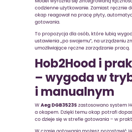
Model wyróżnia się zintegrowaną łącznoś
codzienne użytkowanie. Zamiast ręcznie
okap reagował na pracę płyty, automatycz
gotowania.
To propozycja dla osób, które lubią wygod
ustawienia „po swojemu”, na urządzeniu z
umożliwiające ręczne zarządzanie pracą.
Hob2Hood i pra
– wygoda w try
i manualnym
W
Aeg DGB3523S
zastosowano system Ho
a okapem. Dzięki temu okap potrafi dopa
co dzieje się w strefie gotowania – w prak
W czasie gotowania możesz pozostawić H