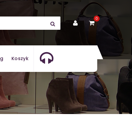
0
og
Koszyk