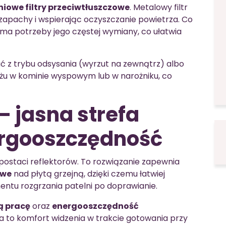
iowe filtry przeciwtłuszczowe
. Metalowy filtr
 zapachy i wspierając oczyszczanie powietrza. Co
ma potrzeby jego częstej wymiany, co ułatwia
ać z trybu odsysania (wyrzut na zewnątrz) albo
ażu w kominie wyspowym lub w narożniku, co
– jasna strefa
ergooszczędność
 postaci reflektorów. To rozwiązanie zapewnia
owe
nad płytą grzejną, dzięki czemu łatwiej
tu rozgrzania patelni po doprawianie.
ą pracę
oraz
energooszczędność
to komfort widzenia w trakcie gotowania przy