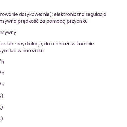
erowanie dotykowe: nie); elektroniczna regulacja
tensywna prędkość za pomocą przycisku
ensywny
ie lub recyrkulacja; do montażu w kominie
ym lub w narożniku
/h
/h
/h
A)
A)
A)