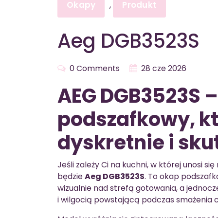
Okapy
Produkt
,
Aeg DGB3523S
0 Comments
28 cze 2026
AEG DGB3523S –
podszafkowy, kt
dyskretnie i sku
Jeśli zależy Ci na kuchni, w której unosi
będzie
Aeg DGB3523S
. To okap podszafk
wizualnie nad strefą gotowania, a jednoc
i wilgocią powstającą podczas smażenia 