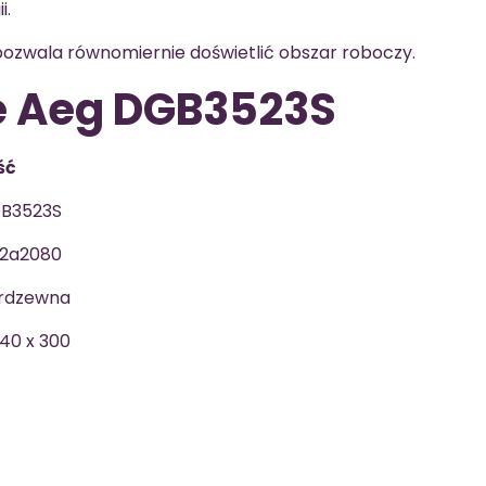
i.
 pozwala równomiernie doświetlić obszar roboczy.
e Aeg DGB3523S
ść
B3523S
2a2080
erdzewna
540 x 300