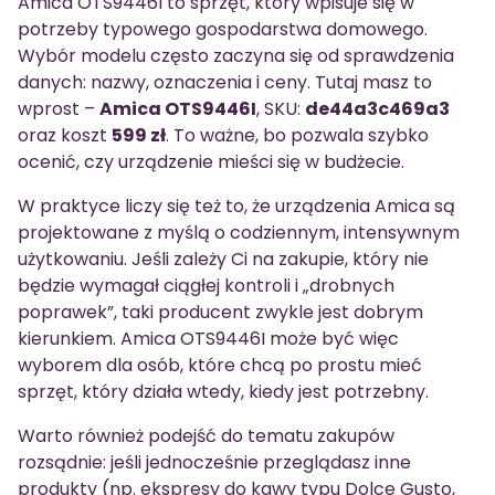
Amica OTS9446I to sprzęt, który wpisuje się w
potrzeby typowego gospodarstwa domowego.
Wybór modelu często zaczyna się od sprawdzenia
danych: nazwy, oznaczenia i ceny. Tutaj masz to
wprost –
Amica OTS9446I
, SKU:
de44a3c469a3
oraz koszt
599 zł
. To ważne, bo pozwala szybko
ocenić, czy urządzenie mieści się w budżecie.
W praktyce liczy się też to, że urządzenia Amica są
projektowane z myślą o codziennym, intensywnym
użytkowaniu. Jeśli zależy Ci na zakupie, który nie
będzie wymagał ciągłej kontroli i „drobnych
poprawek”, taki producent zwykle jest dobrym
kierunkiem. Amica OTS9446I może być więc
wyborem dla osób, które chcą po prostu mieć
sprzęt, który działa wtedy, kiedy jest potrzebny.
Warto również podejść do tematu zakupów
rozsądnie: jeśli jednocześnie przeglądasz inne
produkty (np. ekspresy do kawy typu Dolce Gusto,