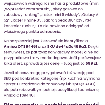
wejściowych widnieją liczne hasła produktowe (m.in.
„wyprzedaż zamrażarek”, „płyty gazowe do
zabudowy ranking”, „instax mini 9 wkłady”, „Galaxy A
52”, „Razer Phone 3”, „Jabra Speak 810” czy „PS4
kontroler ruchu”). To nie powinno odciągać od
właściwego punktu odniesienia.
Najbezpieczniej jest kierować się identyfikacją:
Amica OTS9446I
oraz
SKU de44a3c469a3
. Dzięki
temu wiesz, że patrzysz na właściwy model, a nie na
przypadkowe frazy marketingowe. Jeśli porównujesz
kilka ofert, sprawdzaj też cenę – tutaj jest to
599 zł
.
Jeżeli chcesz, mogę przygotować też wersję pod
SEO pod konkretną kategorię (np. kuchnia, wymiana
sprzętu, urządzenia do zabudowy lub sprzęt AGD),
ale potrzebowałbym pełnej specyfikacji technicznej
Amica OTS9446I.