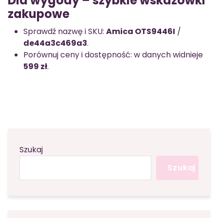
Dla wygody – szybkie wskazówki
zakupowe
Sprawdź nazwę i SKU:
Amica OTS9446I
/
de44a3c469a3
.
Porównuj ceny i dostępność: w danych widnieje
599 zł
.
Szukaj
Szukaj