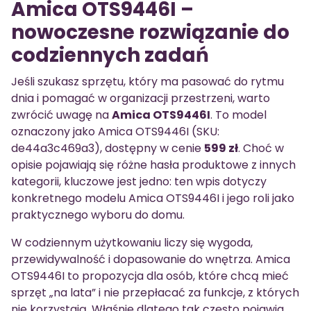
Amica OTS9446I –
nowoczesne rozwiązanie do
codziennych zadań
Jeśli szukasz sprzętu, który ma pasować do rytmu
dnia i pomagać w organizacji przestrzeni, warto
zwrócić uwagę na
Amica OTS9446I
. To model
oznaczony jako Amica OTS9446I (SKU:
de44a3c469a3), dostępny w cenie
599 zł
. Choć w
opisie pojawiają się różne hasła produktowe z innych
kategorii, kluczowe jest jedno: ten wpis dotyczy
konkretnego modelu Amica OTS9446I i jego roli jako
praktycznego wyboru do domu.
W codziennym użytkowaniu liczy się wygoda,
przewidywalność i dopasowanie do wnętrza. Amica
OTS9446I to propozycja dla osób, które chcą mieć
sprzęt „na lata” i nie przepłacać za funkcje, z których
nie korzystają. Właśnie dlatego tak często pojawia