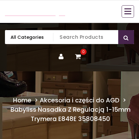
Skip
mobillook.pl
to
content
0
Home
>
Akcesoria i części do AGD
>
Babyliss Nasadka Z Regulacją 1-15mm
Trymera E848E 35808450