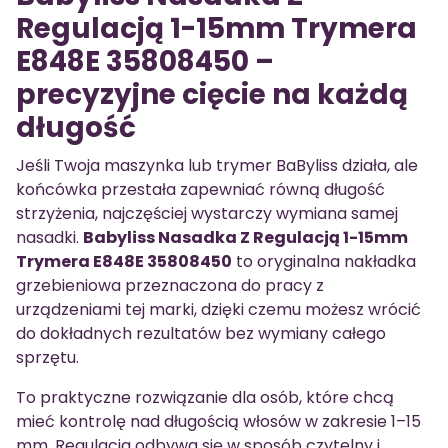
Regulacją 1-15mm Trymera
E848E 35808450 –
precyzyjne cięcie na każdą
długość
Jeśli Twoja maszynka lub trymer BaByliss działa, ale
końcówka przestała zapewniać równą długość
strzyżenia, najczęściej wystarczy wymiana samej
nasadki.
Babyliss Nasadka Z Regulacją 1-15mm
Trymera E848E 35808450
to oryginalna nakładka
grzebieniowa przeznaczona do pracy z
urządzeniami tej marki, dzięki czemu możesz wrócić
do dokładnych rezultatów bez wymiany całego
sprzętu.
To praktyczne rozwiązanie dla osób, które chcą
mieć kontrolę nad długością włosów w zakresie 1–15
mm. Regulacja odbywa się w sposób czytelny i