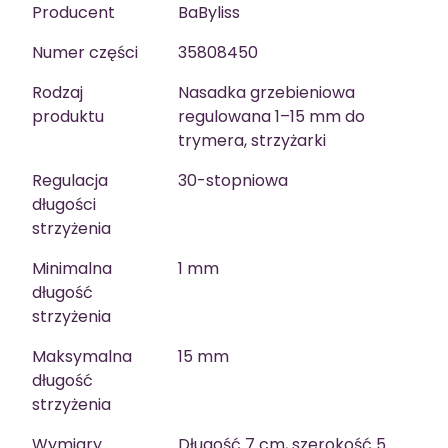
Producent
BaByliss
Numer części
35808450
Rodzaj
Nasadka grzebieniowa
produktu
regulowana 1–15 mm do
trymera, strzyżarki
Regulacja
30-stopniowa
długości
strzyżenia
Minimalna
1 mm
długość
strzyżenia
Maksymalna
15 mm
długość
strzyżenia
Wymiary
Długość 7 cm, szerokość 5