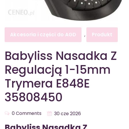
Akcesoria i części do AGD
Produkt
,
Babyliss Nasadka Z
Regulacją 1-15mm
Trymera E848E
35808450
0 Comments
30 cze 2026
Babyliss Nasadka Z