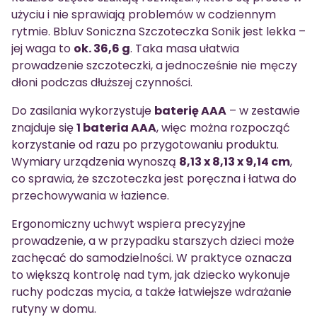
użyciu i nie sprawiają problemów w codziennym
rytmie. Bbluv Soniczna Szczoteczka Sonik jest lekka –
jej waga to
ok. 36,6 g
. Taka masa ułatwia
prowadzenie szczoteczki, a jednocześnie nie męczy
dłoni podczas dłuższej czynności.
Do zasilania wykorzystuje
baterię AAA
– w zestawie
znajduje się
1 bateria AAA
, więc można rozpocząć
korzystanie od razu po przygotowaniu produktu.
Wymiary urządzenia wynoszą
8,13 x 8,13 x 9,14 cm
,
co sprawia, że szczoteczka jest poręczna i łatwa do
przechowywania w łazience.
Ergonomiczny uchwyt wspiera precyzyjne
prowadzenie, a w przypadku starszych dzieci może
zachęcać do samodzielności. W praktyce oznacza
to większą kontrolę nad tym, jak dziecko wykonuje
ruchy podczas mycia, a także łatwiejsze wdrażanie
rutyny w domu.