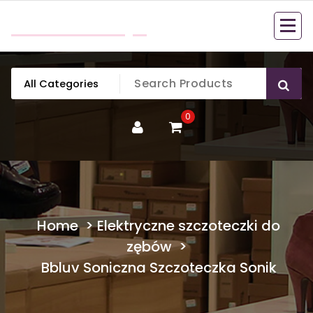
Skip
mobillook.pl
to
content
0
Home
>
Elektryczne szczoteczki do
zębów
>
Bbluv Soniczna Szczoteczka Sonik