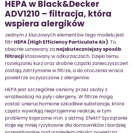
HEPA w Black&Decker
ADV1210 – filtracja, która
wspiera alergików
Jednym z kluczowych elementów tego modelu jest
filtr
HEPA (High Efficiency Particulate Air)
. To
obecnie uznawany za
najskuteczniejszy sposób
filtracji
stosowany w odkurzaczach. Dzięki temu
rozwiązaniu kurz oraz drobne cząstki zanieczyszczeń
zostają zatrzymane w filtrze, a do otoczenia wraca
powietrze oczyszczone z alergenów.
HEPA jest szczególnie ceniony przez osoby z
wrażliwością na pyły i alergeny. W filtrze mogą
zostać unieruchomione szkodliwe substancje, które
często wywołują nieprzyjemne reakcje, w tym
problemy kojarzone m.in. z astmą. Efekt? Sprzątanie
staje się mniej ryzykowne dla domowników i bardziej
przewidywalne pod względem jakości powietrza.