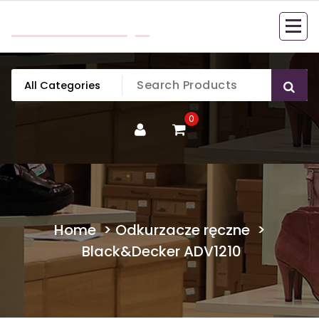
Skip
mobillook.pl
to
content
0
Home
>
Odkurzacze ręczne
>
Black&Decker ADV1210