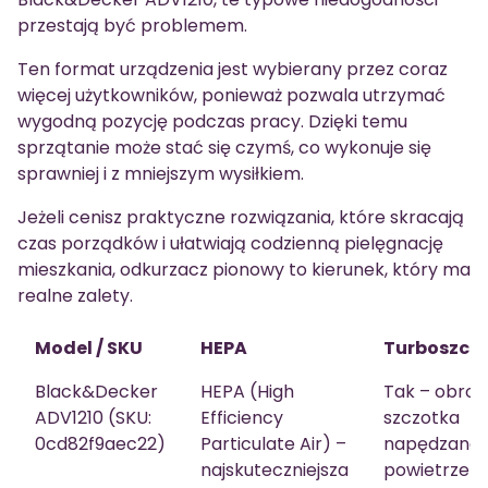
przestają być problemem.
Ten format urządzenia jest wybierany przez coraz
więcej użytkowników, ponieważ pozwala utrzymać
wygodną pozycję podczas pracy. Dzięki temu
sprzątanie może stać się czymś, co wykonuje się
sprawniej i z mniejszym wysiłkiem.
Jeżeli cenisz praktyczne rozwiązania, które skracają
czas porządków i ułatwiają codzienną pielęgnację
mieszkania, odkurzacz pionowy to kierunek, który ma
realne zalety.
Model / SKU
HEPA
Turboszcz
Black&Decker
HEPA (High
Tak – obro
ADV1210 (SKU:
Efficiency
szczotka
0cd82f9aec22)
Particulate Air) –
napędzana
najskuteczniejsza
powietrzem