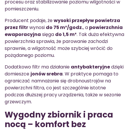
procesu oraz stabilizowanie poziomu wilgotności w
pomieszczeniu.
Producent podaje, że
wysoki przepływ powietrza
przez filtr
wynosi
do 75 m²/godz.
, a
powierzchnia
ewaporacyjna
sięga
do 1,5 m²
. Tak duża efektywna
powierzchnia sprawia, że parowanie zachodzi
sprawnie, a wilgotność może szybciej wrócić do
pożądanego poziomu.
Dodatkowo filtr ma działanie
antybakteryjne
dzięki
domieszce
jonów srebra
. W praktyce pomaga to
ograniczać namnażanie się drobnoustrojów na
powierzchni filtra, co jest szczególnie istotne
podczas dłuższej pracy urządzenia, także w sezonie
grzewczym.
Wygodny zbiornik i praca
nocą – komfort bez