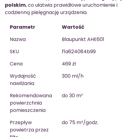
polskim
, co ułatwia prawidłowe uruchomienie i
codzienną pielęgnację urządzenia.
Parametr
Wartość
Nazwa
Blaupunkt AHE601
SKU
f1a624084b99
Cena
469 zł
Wydajność
300 ml/h
nawilżania
Rekomendowana
do 30 m²
powierzchnia
pomieszczenia
Przepływ
do 75 m²/godz.
powietrza przez