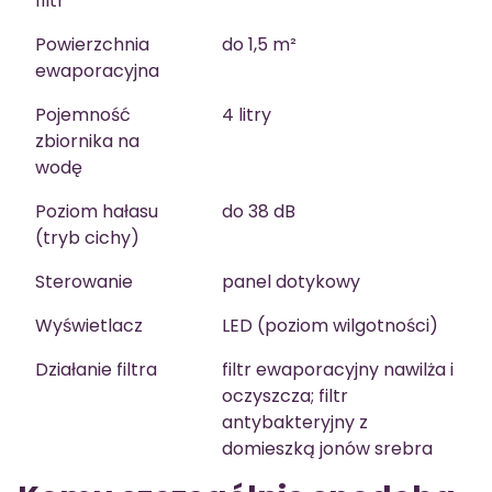
filtr
Powierzchnia
do 1,5 m²
ewaporacyjna
Pojemność
4 litry
zbiornika na
wodę
Poziom hałasu
do 38 dB
(tryb cichy)
Sterowanie
panel dotykowy
Wyświetlacz
LED (poziom wilgotności)
Działanie filtra
filtr ewaporacyjny nawilża i
oczyszcza; filtr
antybakteryjny z
domieszką jonów srebra