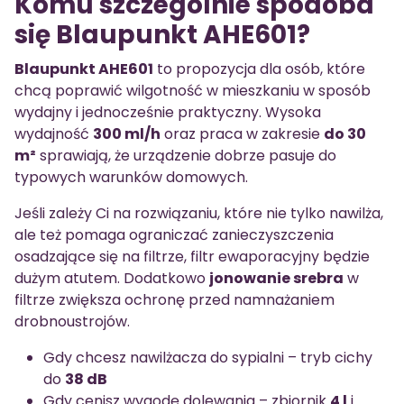
Komu szczególnie spodoba
się Blaupunkt AHE601?
Blaupunkt AHE601
to propozycja dla osób, które
chcą poprawić wilgotność w mieszkaniu w sposób
wydajny i jednocześnie praktyczny. Wysoka
wydajność
300 ml/h
oraz praca w zakresie
do 30
m²
sprawiają, że urządzenie dobrze pasuje do
typowych warunków domowych.
Jeśli zależy Ci na rozwiązaniu, które nie tylko nawilża,
ale też pomaga ograniczać zanieczyszczenia
osadzające się na filtrze, filtr ewaporacyjny będzie
dużym atutem. Dodatkowo
jonowanie srebra
w
filtrze zwiększa ochronę przed namnażaniem
drobnoustrojów.
Gdy chcesz nawilżacza do sypialni – tryb cichy
do
38 dB
Gdy cenisz wygodę dolewania – zbiornik
4 l
i