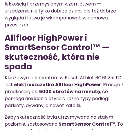
lekkością i przemyślanym wzornictwem —
urządzenie nie tylko dobrze działa, ale też dobrze
wygląda i łatwo je wkomponować w domową
przestrzeń.
Allfloor HighPower i
SmartSensor Control™ —
skuteczność, która nie
spada
Kluczowym elementem w Bosch Athlet BCH625LTD
jest
elektroszczotka Allfloor HighPower
. Pracuje z
prędkością ok.
5000 obrotów na minutę
, co
pomaga dokładnie czyścić różne typy podłóg:
parkiety, dywany, a nawet kafelki.
Żeby skuteczność była utrzymywana na stałym
poziomie, zastosowano
SmartSensor Control™
. To