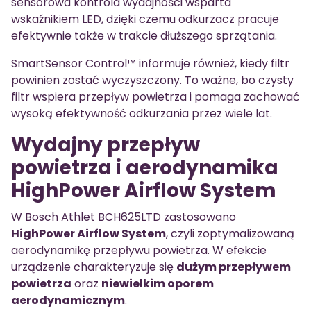
sensorowa kontrola wydajności wsparta
wskaźnikiem LED, dzięki czemu odkurzacz pracuje
efektywnie także w trakcie dłuższego sprzątania.
SmartSensor Control™ informuje również, kiedy filtr
powinien zostać wyczyszczony. To ważne, bo czysty
filtr wspiera przepływ powietrza i pomaga zachować
wysoką efektywność odkurzania przez wiele lat.
Wydajny przepływ
powietrza i aerodynamika
HighPower Airflow System
W Bosch Athlet BCH625LTD zastosowano
HighPower Airflow System
, czyli zoptymalizowaną
aerodynamikę przepływu powietrza. W efekcie
urządzenie charakteryzuje się
dużym przepływem
powietrza
oraz
niewielkim oporem
aerodynamicznym
.