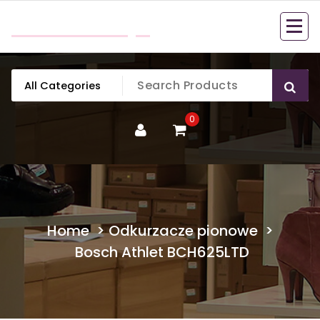
Skip
mobillook.pl
to
content
0
Home
>
Odkurzacze pionowe
>
Bosch Athlet BCH625LTD