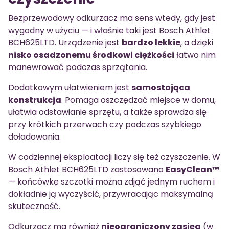
Bezprzewodowy odkurzacz ma sens wtedy, gdy jest
wygodny w użyciu — i właśnie taki jest Bosch Athlet
BCH625LTD. Urządzenie jest
bardzo lekkie
, a dzięki
nisko osadzonemu środkowi ciężkości
łatwo nim
manewrować podczas sprzątania.
Dodatkowym ułatwieniem jest
samostojąca
konstrukcja
. Pomaga oszczędzać miejsce w domu,
ułatwia odstawianie sprzętu, a także sprawdza się
przy krótkich przerwach czy podczas szybkiego
doładowania.
W codziennej eksploatacji liczy się też czyszczenie. W
Bosch Athlet BCH625LTD zastosowano
EasyClean™
— końcówkę szczotki można zdjąć jednym ruchem i
dokładnie ją wyczyścić, przywracając maksymalną
skuteczność.
Odkurzacz ma również
nieograniczony zasięg
(w