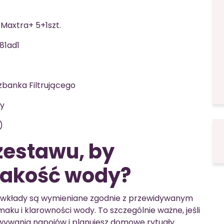
r Maxtra+ 5+1szt.
81ad1
Dzbanka Filtrującego
cy
)
 zestawu, by
jakość wody?
y wkłady są wymieniane zgodnie z przewidywanym
u i klarowności wody. To szczególnie ważne, jeśli
ywania napojów i planujesz domowe rytuały.