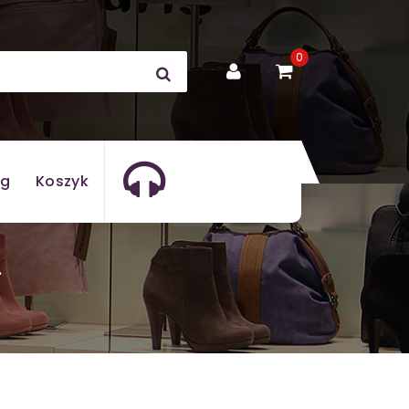
0
og
Koszyk
.