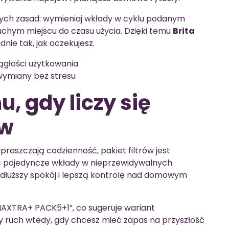
tych zasad: wymieniaj wkłady w cyklu podanym
chym miejscu do czasu użycia. Dzięki temu
Brita
dnie tak, jak oczekujesz.
ągłości użytkowania
wymiany bez stresu
, gdy liczy się
ów
upraszczają codzienność, pakiet filtrów jest
pojedyncze wkłady w nieprzewidywalnych
 dłuższy spokój i lepszą kontrolę nad domowym
AXTRA+ PACK5+1”, co sugeruje wariant
y ruch wtedy, gdy chcesz mieć zapas na przyszłość