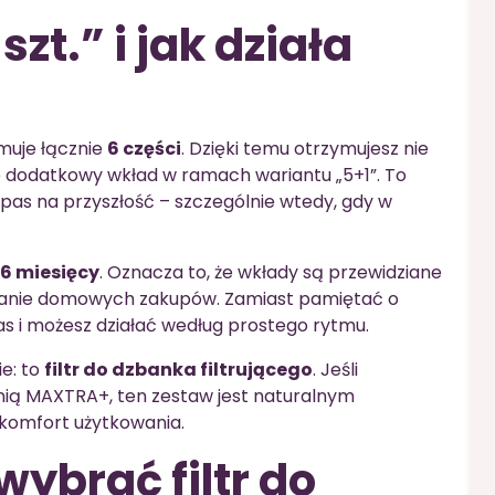
zt.” i jak działa
muje łącznie
6 części
. Dzięki temu otrzymujesz nie
że dodatkowy wkład w ramach wariantu „5+1”. To
pas na przyszłość – szczególnie wtedy, gdy w
 6 miesięcy
. Oznacza to, że wkłady są przewidziane
owanie domowych zakupów. Zamiast pamiętać o
as i możesz działać według prostego rytmu.
e: to
filtr do dzbanka filtrującego
. Jeśli
nią MAXTRA+, ten zestaw jest naturalnym
komfort użytkowania.
ybrać filtr do