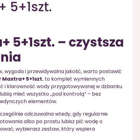
a+ 5+1szt.
a+ 5+1szt. – czystsza
nia
w, wygoda i przewidywalna jakość, warto postawić
tr Maxtra+ 5+1szt.
to komplet wymiennych
ść i klarowność wody przygotowywanej w dzbanku
e lubią mieć wszystko „pod kontrolą” – bez
ojedynczych elementów.
czególnie odczuwalna wtedy, gdy regularnie
towania albo po prostu lubisz pić wodę o
zować, wybierasz zestaw, który wspiera