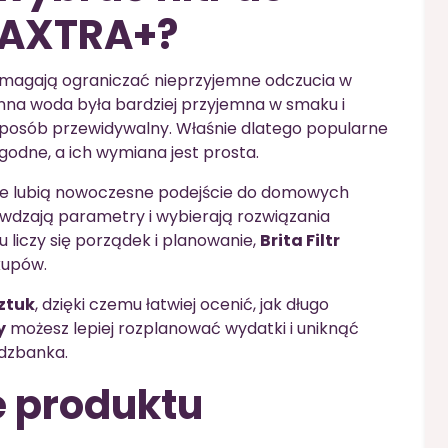
MAXTRA+?
pomagają ograniczać nieprzyjemne odczucia w
enna woda była bardziej przyjemna w smaku i
w sposób przewidywalny. Właśnie dlatego popularne
dne, a ich wymiana jest prosta.
óre lubią nowoczesne podejście do domowych
awdzają parametry i wybierają rozwiązania
 liczy się porządek i planowanie,
Brita Filtr
akupów.
sztuk
, dzięki czemu łatwiej ocenić, jak długo
y
możesz lepiej rozplanować wydatki i uniknąć
 dzbanka.
e produktu