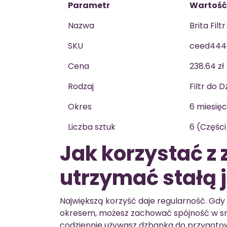
Parametr
Wartość
Nazwa
Brita Filt
SKU
ceed444
Cena
238.64 zł
Rodzaj
Filtr do 
Okres
6 miesię
Liczba sztuk
6 (Części
Jak korzystać z
utrzymać stałą 
Największą korzyść daje regularność. Gd
okresem, możesz zachować spójność w smak
codziennie używasz dzbanka do przygotow