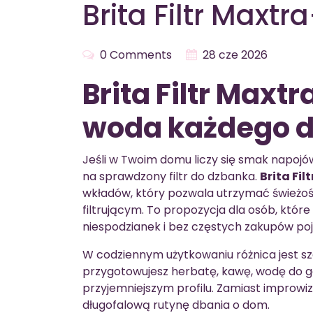
Brita Filtr Maxtr
0 Comments
28 cze 2026
Brita Filtr Maxtr
woda każdego d
Jeśli w Twoim domu liczy się smak napojó
na sprawdzony filtr do dzbanka.
Brita Fil
wkładów, który pozwala utrzymać świeżo
filtrującym. To propozycja dla osób, któr
niespodzianek i bez częstych zakupów p
W codziennym użytkowaniu różnica jest sz
przygotowujesz herbatę, kawę, wodę do go
przyjemniejszym profilu. Zamiast improwi
długofalową rutynę dbania o dom.