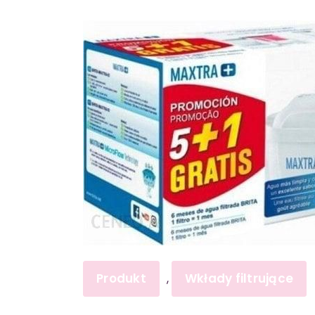
Produkt
Wkłady filtrujące
,