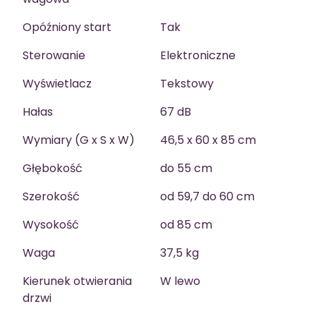
Opóźniony start
Tak
Sterowanie
Elektroniczne
Wyświetlacz
Tekstowy
Hałas
67 dB
Wymiary (G x S x W)
46,5 x 60 x 85 cm
Głębokość
do 55 cm
Szerokość
od 59,7 do 60 cm
Wysokość
od 85 cm
Waga
37,5 kg
Kierunek otwierania
W lewo
drzwi