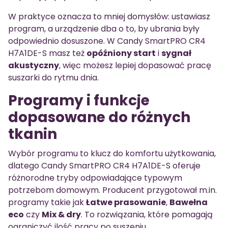
W praktyce oznacza to mniej domysłów: ustawiasz
program, a urządzenie dba o to, by ubrania były
odpowiednio dosuszone. W Candy SmartPRO CR4
H7A1DE-S masz też
opóźniony start
i
sygnał
akustyczny
, więc możesz lepiej dopasować pracę
suszarki do rytmu dnia.
Programy i funkcje
dopasowane do różnych
tkanin
Wybór programu to klucz do komfortu użytkowania,
dlatego Candy SmartPRO CR4 H7A1DE-S oferuje
różnorodne tryby odpowiadające typowym
potrzebom domowym. Producent przygotował m.in.
programy takie jak
Łatwe prasowanie
,
Bawełna
eco
czy
Mix & dry
. To rozwiązania, które pomagają
ograniczyć ilość pracy po suszeniu.