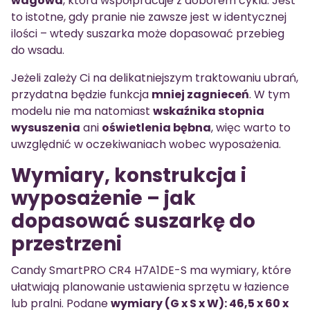
wagowa
, która współpracuje z doborem cyklu. Jest
to istotne, gdy pranie nie zawsze jest w identycznej
ilości – wtedy suszarka może dopasować przebieg
do wsadu.
Jeżeli zależy Ci na delikatniejszym traktowaniu ubrań,
przydatna będzie funkcja
mniej zagnieceń
. W tym
modelu nie ma natomiast
wskaźnika stopnia
wysuszenia
ani
oświetlenia bębna
, więc warto to
uwzględnić w oczekiwaniach wobec wyposażenia.
Wymiary, konstrukcja i
wyposażenie – jak
dopasować suszarkę do
przestrzeni
Candy SmartPRO CR4 H7A1DE-S ma wymiary, które
ułatwiają planowanie ustawienia sprzętu w łazience
lub pralni. Podane
wymiary (G x S x W): 46,5 x 60 x