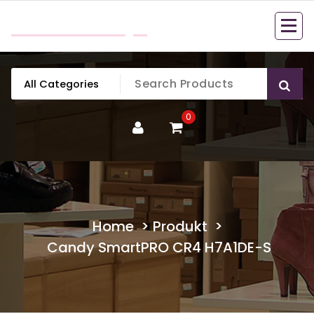
Skip
mobillook.pl
to
content
0
Home
>
Produkt
>
Candy SmartPRO CR4 H7A1DE-S