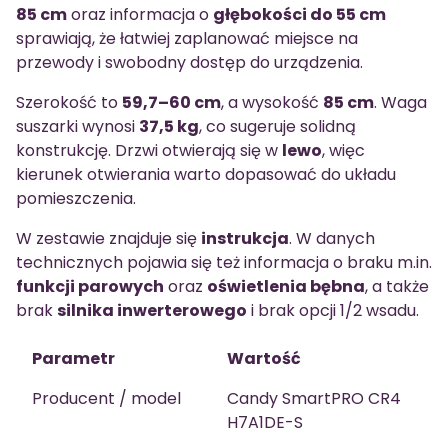
85 cm
oraz informacja o
głębokości do 55 cm
sprawiają, że łatwiej zaplanować miejsce na
przewody i swobodny dostęp do urządzenia.
Szerokość to
59,7–60 cm
, a wysokość
85 cm
. Waga
suszarki wynosi
37,5 kg
, co sugeruje solidną
konstrukcję. Drzwi otwierają się w
lewo
, więc
kierunek otwierania warto dopasować do układu
pomieszczenia.
W zestawie znajduje się
instrukcja
. W danych
technicznych pojawia się też informacja o braku m.in.
funkcji parowych
oraz
oświetlenia bębna
, a także
brak
silnika inwerterowego
i brak opcji 1/2 wsadu.
Parametr
Wartość
Producent / model
Candy SmartPRO CR4
H7A1DE-S