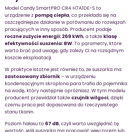
Model Candy SmartPRO CR4 H7A1DE-S to
urządzenie z
pompą ciepła
, co przekłada się na
oszczędniejsze działanie w porównaniu do rozwiązań
pracujących w inny sposób. Producent podaje
roczne zużycie energii: 269 kWh
, a także
klasę
efektywności suszenia: BW
. To parametry, które
warto brać pod uwagę, gdy zależy Ci na rozsądnym
koszcie eksploatacji.
W praktyce istotne jest również to, że suszarka ma
zastosowany zbiornik
– w urządzeniu
kondensacyjnym skroplona para trafia do pojemnika
na wodę, który następnie opróżniasz. W tym modelu
producent przewidział także
czujnik wilgoci
, dzięki
czemu praca jest dopasowana do rzeczywistego
stanu tkanin.
Poziom hałasu to
67 dB
, czyli warto uwzględnić tę
wartość, jeśli suszarka ma pracować wieczorem lub