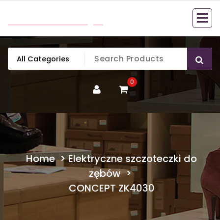
Skip
mobillook.pl
to
content
0
Home
>
Elektryczne szczoteczki do
zębów
>
CONCEPT ZK4030