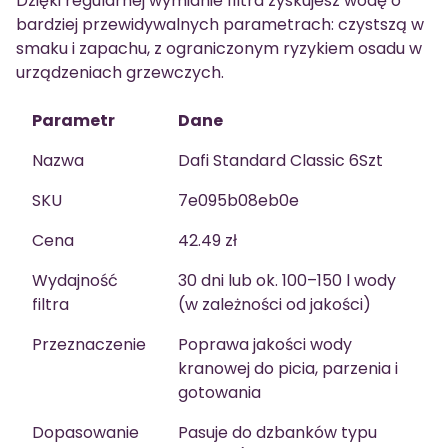
Dzięki regularnej wymianie filtra zyskujesz wodę o
bardziej przewidywalnych parametrach: czystszą w
smaku i zapachu, z ograniczonym ryzykiem osadu w
urządzeniach grzewczych.
Parametr
Dane
Nazwa
Dafi Standard Classic 6Szt
SKU
7e095b08eb0e
Cena
42.49 zł
Wydajność
30 dni lub ok. 100–150 l wody
filtra
(w zależności od jakości)
Przeznaczenie
Poprawa jakości wody
kranowej do picia, parzenia i
gotowania
Dopasowanie
Pasuje do dzbanków typu