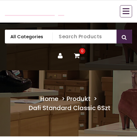
Skip
mobillook.pl
to
content
0
Home
>
Produkt
>
Dafi Standard Classic 6Szt