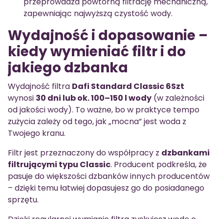
przeprowadza powtórną filtrację mechaniczną,
zapewniając najwyższą czystość wody.
Wydajność i dopasowanie –
kiedy wymieniać filtr i do
jakiego dzbanka
Wydajność filtra
Dafi Standard Classic 6Szt
wynosi
30 dni lub ok. 100–150 l wody
(w zależności
od jakości wody). To ważne, bo w praktyce tempo
zużycia zależy od tego, jak „mocna” jest woda z
Twojego kranu.
Filtr jest przeznaczony do współpracy z
dzbankami
filtrującymi typu Classic
. Producent podkreśla, że
pasuje do większości dzbanków innych producentów
– dzięki temu łatwiej dopasujesz go do posiadanego
sprzętu.