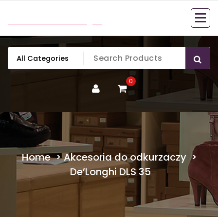
Skip
mobillook.pl
to
content
0
Home
>
Akcesoria do odkurzaczy
>
De’Longhi DLS 35