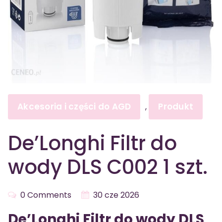
Akcesoria i części do AGD
Produkt
,
De’Longhi Filtr do
wody DLS C002 1 szt.
0 Comments
30 cze 2026
De’Longhi Filtr do wody DLS