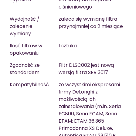
ciśnieniowego
Wydajność /
zaleca się wymianę filtra
zalecenie
przynajmniej co 2 miesiące
wymiany
Ilość filtrów w
1 sztuka
opakowaniu
Zgodność ze
Filtr DLSC002 jest nową
standardem
wersją filtra SER 3017
Kompatybilność
ze wszystkimi ekspresami
firmy DeLonghi z
możliwością ich
zainstalowania (m.in. Seria
EC800, Seria ECAM, Seria
ETAM: ETAM 36.365
Primadonna XS Deluxe,
Autentica ETAM 29.510.B,