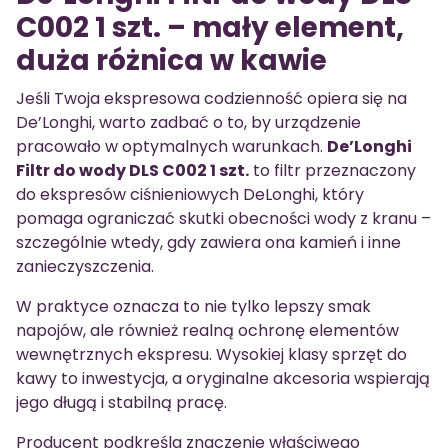
C002 1 szt. – mały element,
duża różnica w kawie
Jeśli Twoja ekspresowa codzienność opiera się na
De’Longhi, warto zadbać o to, by urządzenie
pracowało w optymalnych warunkach.
De’Longhi
Filtr do wody DLS C002 1 szt.
to filtr przeznaczony
do ekspresów ciśnieniowych DeLonghi, który
pomaga ograniczać skutki obecności wody z kranu –
szczególnie wtedy, gdy zawiera ona kamień i inne
zanieczyszczenia.
W praktyce oznacza to nie tylko lepszy smak
napojów, ale również realną ochronę elementów
wewnętrznych ekspresu. Wysokiej klasy sprzęt do
kawy to inwestycja, a oryginalne akcesoria wspierają
jego długą i stabilną pracę.
Producent podkreśla znaczenie właściwego