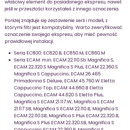
właściwy element do posiadanego ekspresu, nawet
jeśli w przeszłości korzystałeś z innego oznaczenia.
Poniżej znajduje się zestawienie serii i modeli, z
którymi filtr jest kompatybilny. Warto zweryfikować
oznaczenie swojego ekspresu, aby mieć pewność
prawidłowej instalacji.
Seria EC800: EC820.B, EC850.M, EC860.M
Seria ECAM: m.in. ECAM 22.110.Sb Magnifica S,
ECAM 22.320.S Magnifica S Plus, ECAM 22.360.S
Magnifica S Cappuccino, ECAM 26.465
Primadonna S Deluxe, ECAM 45.760.W Eletta
Cappuccino Top, ECAM 44.660.B Eletta
Cappuccino, ECAM 44.620 S Eletta Plus,
Magnifica S ECAM 21.117.W, Magnifica S ECAM
21.117.SB, Magnifica S ECAM 22.110.B, Magnifica S
ECAM 22.110.SB, Magnifica S Plus ECAM 22.320.B,
Magnifica S Plus ECAM 22.320.SB, Magnifica S
Cappuccino ECAM 22.360.B, Magnifica S