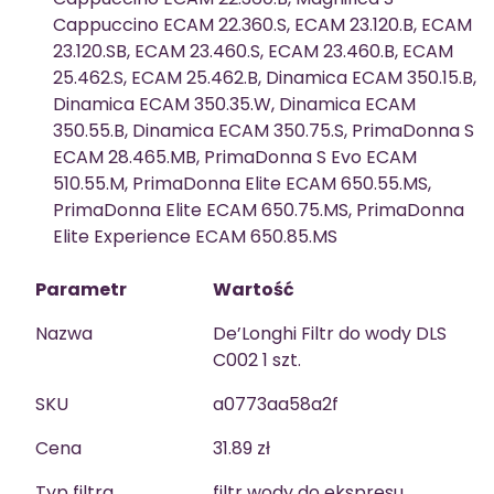
Cappuccino ECAM 22.360.S, ECAM 23.120.B, ECAM
23.120.SB, ECAM 23.460.S, ECAM 23.460.B, ECAM
25.462.S, ECAM 25.462.B, Dinamica ECAM 350.15.B,
Dinamica ECAM 350.35.W, Dinamica ECAM
350.55.B, Dinamica ECAM 350.75.S, PrimaDonna S
ECAM 28.465.MB, PrimaDonna S Evo ECAM
510.55.M, PrimaDonna Elite ECAM 650.55.MS,
PrimaDonna Elite ECAM 650.75.MS, PrimaDonna
Elite Experience ECAM 650.85.MS
Parametr
Wartość
Nazwa
De’Longhi Filtr do wody DLS
C002 1 szt.
SKU
a0773aa58a2f
Cena
31.89 zł
Typ filtra
filtr wody do ekspresu