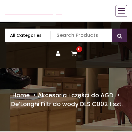
Skip
mobillook.pl
to
content
0
Home
>
Akcesoria i części do AGD
>
De’Longhi Filtr do wody DLS C002 1 szt.