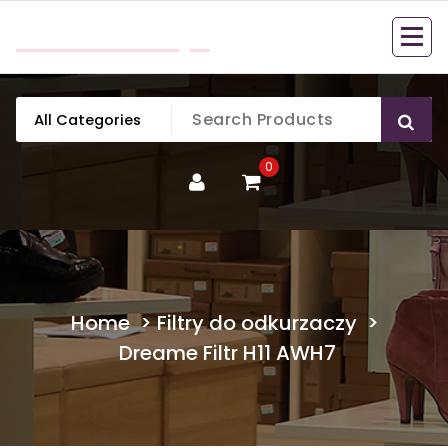
Skip
mobillook.pl
to
content
0
Home
>
Filtry do odkurzaczy
>
Dreame Filtr H11 AWH7