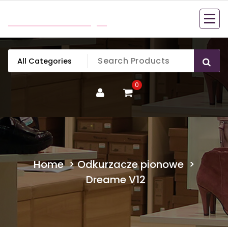
Skip
mobillook.pl
to
content
0
Home
>
Odkurzacze pionowe
>
Dreame V12