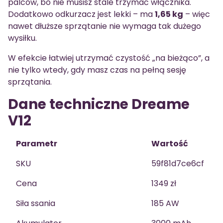
palców, bo nie musisz stale trzymać włącznika.
Dodatkowo odkurzacz jest lekki – ma
1,65 kg
– więc
nawet dłuższe sprzątanie nie wymaga tak dużego
wysiłku.
W efekcie łatwiej utrzymać czystość „na bieżąco”, a
nie tylko wtedy, gdy masz czas na pełną sesję
sprzątania.
Dane techniczne Dreame
V12
Parametr
Wartość
SKU
59f81d7ce6cf
Cena
1349 zł
Siła ssania
185 AW