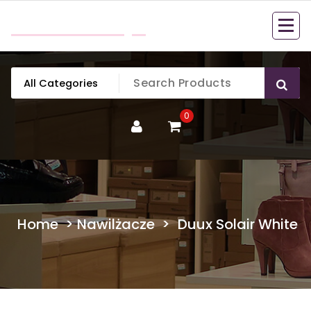
Skip
mobillook.pl
to
content
0
Home
>
Nawilżacze
>
Duux Solair White