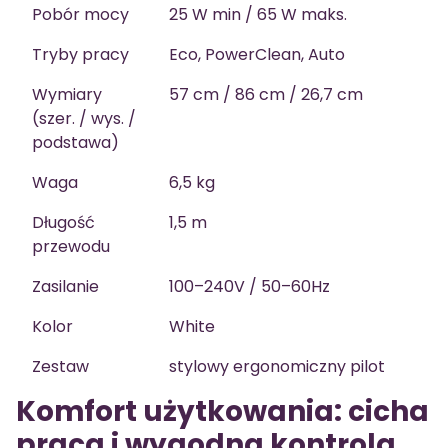
Pobór mocy
25 W min / 65 W maks.
Tryby pracy
Eco, PowerClean, Auto
Wymiary
57 cm / 86 cm / 26,7 cm
(szer. / wys. /
podstawa)
Waga
6,5 kg
Długość
1,5 m
przewodu
Zasilanie
100–240V / 50–60Hz
Kolor
White
Zestaw
stylowy ergonomiczny pilot
Komfort użytkowania: cicha
praca i wygodna kontrola