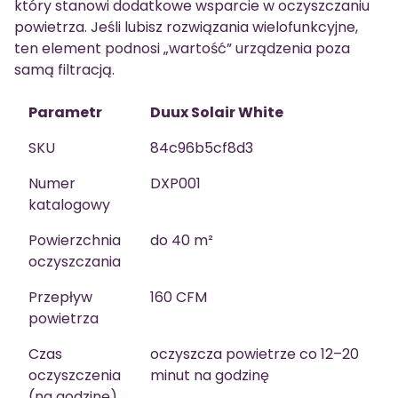
który stanowi dodatkowe wsparcie w oczyszczaniu
powietrza. Jeśli lubisz rozwiązania wielofunkcyjne,
ten element podnosi „wartość” urządzenia poza
samą filtracją.
Parametr
Duux Solair White
SKU
84c96b5cf8d3
Numer
DXP001
katalogowy
Powierzchnia
do 40 m²
oczyszczania
Przepływ
160 CFM
powietrza
Czas
oczyszcza powietrze co 12–20
oczyszczenia
minut na godzinę
(na godzinę)