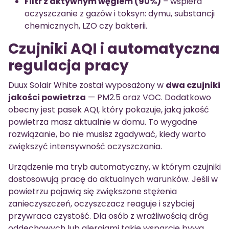
Filtr z aktywnym węglem (90%)
– wspiera
oczyszczanie z gazów i toksyn: dymu, substancji
chemicznych, LZO czy bakterii.
Czujniki AQI i automatyczna
regulacja pracy
Duux Solair White został wyposażony w
dwa czujniki
jakości powietrza
— PM2.5 oraz VOC. Dodatkowo
obecny jest pasek AQI, który pokazuje, jaką jakość
powietrza masz aktualnie w domu. To wygodne
rozwiązanie, bo nie musisz zgadywać, kiedy warto
zwiększyć intensywność oczyszczania.
Urządzenie ma tryb automatyczny, w którym czujniki
dostosowują pracę do aktualnych warunków. Jeśli w
powietrzu pojawią się zwiększone stężenia
zanieczyszczeń, oczyszczacz reaguje i szybciej
przywraca czystość. Dla osób z wrażliwością dróg
oddechowych lub alergiami takie wsparcie bywa