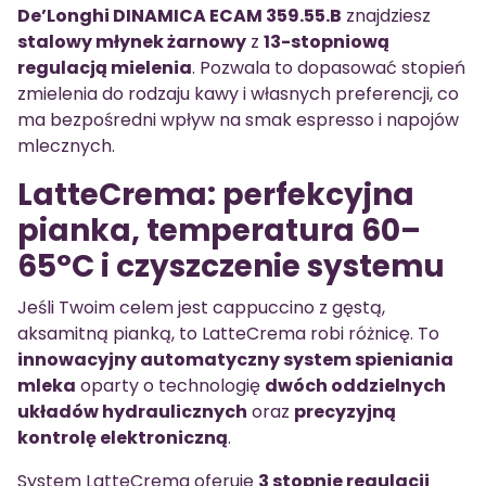
De’Longhi DINAMICA ECAM 359.55.B
znajdziesz
stalowy młynek żarnowy
z
13-stopniową
regulacją mielenia
. Pozwala to dopasować stopień
zmielenia do rodzaju kawy i własnych preferencji, co
ma bezpośredni wpływ na smak espresso i napojów
mlecznych.
LatteCrema: perfekcyjna
pianka, temperatura 60–
65°C i czyszczenie systemu
Jeśli Twoim celem jest cappuccino z gęstą,
aksamitną pianką, to LatteCrema robi różnicę. To
innowacyjny automatyczny system spieniania
mleka
oparty o technologię
dwóch oddzielnych
układów hydraulicznych
oraz
precyzyjną
kontrolę elektroniczną
.
System LatteCrema oferuje
3 stopnie regulacji