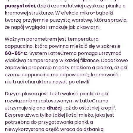
puszystości
, dzięki czemu łatwiej uzyskasz piankę o
kremowej strukturze. W efekcie mikro-bąbelki
tworzą przyjemnie puszystą warstwę, która sprawia,
że napój wygląda i smakuje jak z kawiarni.
Ważnym parametrem jest temperatura
cappuccino, która powinna mieścić się w zakresie
60–65°C
. System LatteCrema pomaga utrzymać
właściwą temperaturę w każdej filiżance. Dodatkowo
zapewnia proporcję między mlekiem a pianką, dzięki
czemu cappuccino ma odpowiednią kremowość i
nie traci charakteru nawet po chwili.
Dużym plusem jest też trwałość pianki: dzięki
rozwiązaniom zastosowanym w LatteCrema
utrzymuje się ona
dłużej
, „aż do ostatniej kropli”.
Ekspres używa tylko takiej ilości mleka, jaka jest
potrzebna do przygotowania pianki, a
niewykorzystana część wraca do dzbanka.