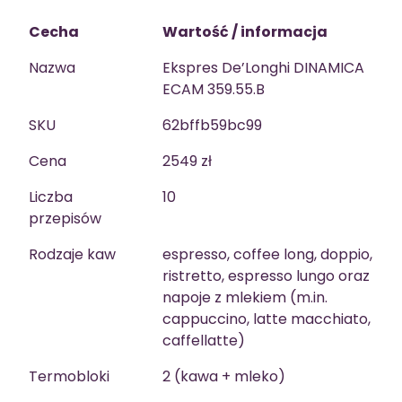
Cecha
Wartość / informacja
Nazwa
Ekspres De’Longhi DINAMICA
ECAM 359.55.B
SKU
62bffb59bc99
Cena
2549 zł
Liczba
10
przepisów
Rodzaje kaw
espresso, coffee long, doppio,
ristretto, espresso lungo oraz
napoje z mlekiem (m.in.
cappuccino, latte macchiato,
caffellatte)
Termobloki
2 (kawa + mleko)