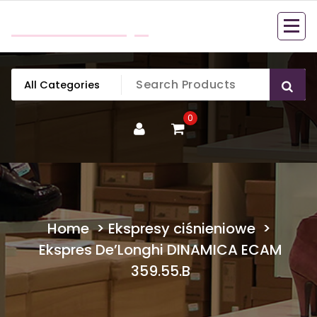
Skip
mobillook.pl
to
content
0
Home
>
Ekspresy ciśnieniowe
>
Ekspres De’Longhi DINAMICA ECAM
359.55.B