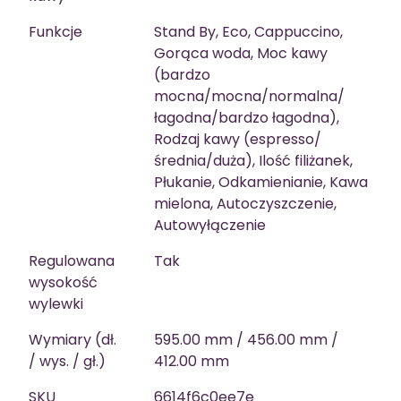
Funkcje
Stand By, Eco, Cappuccino,
Gorąca woda, Moc kawy
(bardzo
mocna/mocna/normalna/
łagodna/bardzo łagodna),
Rodzaj kawy (espresso/
średnia/duża), Ilość filiżanek,
Płukanie, Odkamienianie, Kawa
mielona, Autoczyszczenie,
Autowyłączenie
Regulowana
Tak
wysokość
wylewki
Wymiary (dł.
595.00 mm / 456.00 mm /
/ wys. / gł.)
412.00 mm
SKU
6614f6c0ee7e