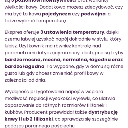
są
5 poziomów intensywności
oraz warianty
wielkości kawy. Dodatkowo możesz zdecydować, czy
ma być to kawa
pojedyncza
czy
podwójna
, a
także wybrać temperaturę.
Ekspres oferuje
3 ustawienia temperatury
, dzięki
czemu łatwiej uzyskać napój dokładnie w stylu, który
lubisz. Użytkownik ma również kontrolę nad
parametrami dotyczącymi mocy: dostępne są tryby
bardzo mocna, mocna, normalna, łagodna oraz
bardzo łagodna
. To wygodne, gdy w domu są różne
gusta lub gdy chcesz zmieniać profil kawy w
zależności od dnia.
Wydajność przygotowania napojów wspiera
możliwość regulacji wysokości wylewki, co ułatwia
dopasowanie do różnych rozmiarów filiżanek i
kubków. Producent przewidział także
dystrybucję
kawy 1 lub 2 filiżanki
, co sprawdza się szczególnie
podczas porannego pośpiechu.