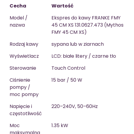
Cecha
Wartość
Model /
Ekspres do kawy FRANKE FMY
nazwa
45 CM XS 131.0627.473 (Mythos
FMY 45 CM XS)
Rodzaj kawy
sypana lub w ziarnach
Wyświetlacz
LCD: białe litery / czarne tło
Sterowanie
Touch Control
Ciśnienie
15 bar / 50 W
pompy /
moc pompy
Napięcie i
220–240V, 50–60Hz
częstotliwość
Moc
1.35 kW
maksymalna