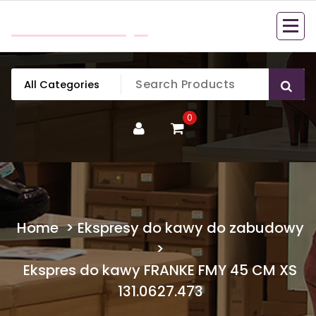
Skip
mobillook.pl
to
content
0
Home
>
Ekspresy do kawy do zabudowy
>
Ekspres do kawy FRANKE FMY 45 CM XS
131.0627.473