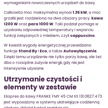
wymaganiami nowoczesnych urządzeń do kawy.
Całkowita moc maksymalna wynosi
1.35 kW
, a moc
grzałki jest rozdzielona na dwa obszary pracy:
kawa
1200 W
oraz
para 1000 W
. Taki podział pomaga w
uzyskaniu odpowiedniej temperatury i wsparciu
funkcji związanych z mlekiem, czyli
cappuccino
.
W kwestii wygody energetycznej przewidziano
funkcje
Stand By
i
Eco
, a także
Autowyłączenie
.
Dzięki temu urządzenie nie tylko parzy kawę, ale też
dba o rozsądne zużycie energii, gdy nie jest
intensywnie używane.
Utrzymanie czystości i
elementy w zestawie
Ekspres do kawy FRANKE FMY 45 CM XS 131.0627.473
jest wyposażony w systemy ułatwiające codzienną
obsługę. Wśród funkcji znajdują się: